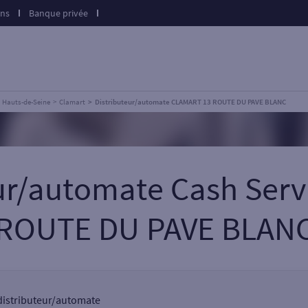
ons
Banque privée
Hauts-de-Seine
Clamart
Distributeur/automate CLAMART 13 ROUTE DU PAVE BLANC
eur/automate Cash Ser
ROUTE DU PAVE BLAN
 distributeur/automate