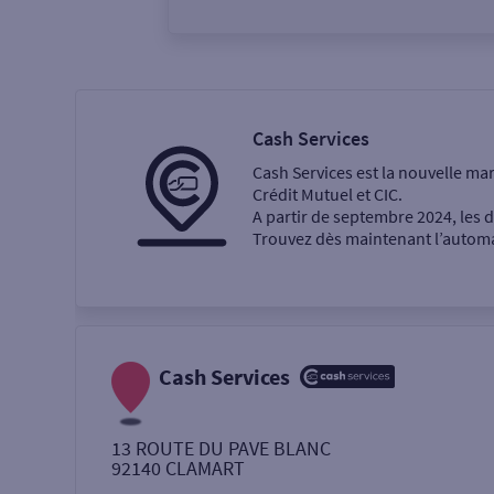
Vous êtes
Particulier
Professi
Cash Services
Cash Services est la nouvelle ma
Ma recherche
Crédit Mutuel et CIC.
A partir de septembre 2024, les
Trouvez dès maintenant l’automat
Une agence
Un service
Retrait de billets €
Cash Services
Dépôt de monnaie €
13 ROUTE DU PAVE BLANC
92140
CLAMART