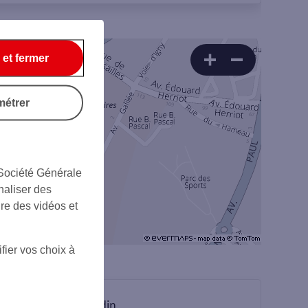
 et fermer
métrer
 Société Générale
naliser des
ire des vidéos et
fier vos choix à
sur Linkedin