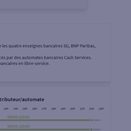
e les quatre enseignes bancaires SG, BNP Paribas,
cés par des automates bancaires Cash Services.
ancaires en libre-service.
 €
stributeur/automate
13H
14H
15H
16H
17H
18H
19H
20H
21H
22H
23H
06h00-22h00
06h00-22h00