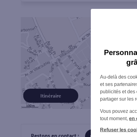
Personnal
gr
Au-delà des cook
et ses partenaire
publicités et des
Itinéraire
partager sur les 
Vous pouvez accéd
tout moment,
en 
Refuser les coo
Restons en contact :
sur Facebook