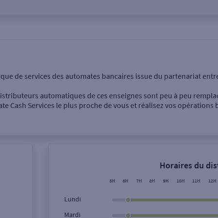
onnel
Entreprise
rque de services des automates bancaires issue du partenariat entr
 distributeurs automatiques de ces enseignes sont peu à peu rempla
e Cash Services le plus proche de vous et réalisez vos opérations b
Dépôt de billets €
Retrait de monnaie
Horaires du di
Dépôt de chèque €
5H
6H
7H
8H
9H
10H
11H
12H
Lundi
Mardi