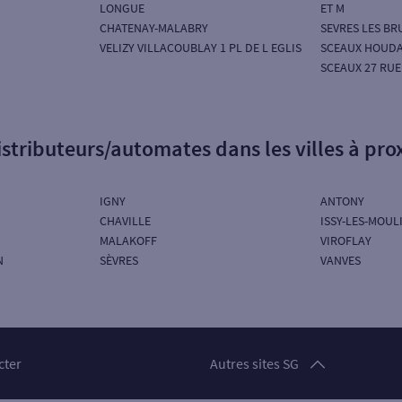
LONGUE
ET M
CHATENAY-MALABRY
SEVRES LES BR
VELIZY VILLACOUBLAY 1 PL DE L EGLIS
SCEAUX HOUD
SCEAUX 27 RU
istributeurs/automates dans les villes à pro
IGNY
ANTONY
CHAVILLE
ISSY-LES-MOUL
MALAKOFF
VIROFLAY
N
SÈVRES
VANVES
Particuliers
cter
Autres sites SG
Professionnels