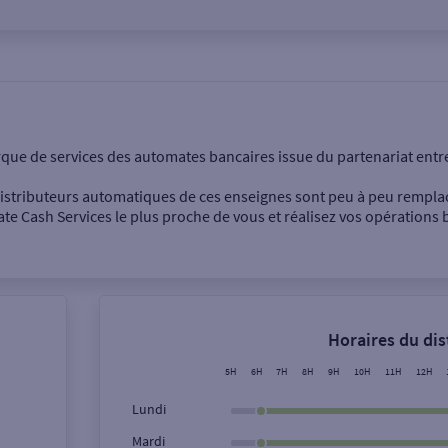
onnel
Entreprise
rque de services des automates bancaires issue du partenariat entr
 distributeurs automatiques de ces enseignes sont peu à peu rempla
e Cash Services le plus proche de vous et réalisez vos opérations b
Dépôt de billets €
Retrait de monnaie
Horaires du di
Dépôt de chèque €
5H
6H
7H
8H
9H
10H
11H
12H
Lundi
Mardi