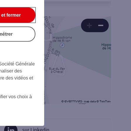
 et fermer
métrer
 Société Générale
naliser des
ire des vidéos et
fier vos choix à
sur Linkedin