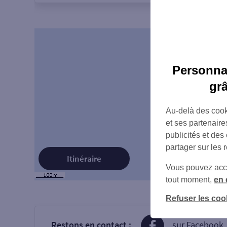
Personnal
gr
Au-delà des cook
et ses partenaire
publicités et des
partager sur les 
Itinéraire
Vous pouvez accéd
tout moment,
en 
Refuser les coo
Restons en contact :
sur Facebook