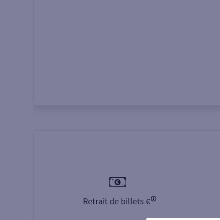
Autour de moi
ou
Retrait de billets €