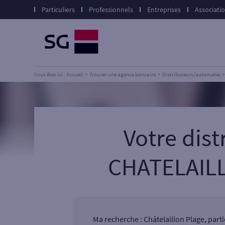
Particuliers
Professionnels
Entreprises
Associati
Vous êtes ici : Accueil
Trouver une agence bancaire
Distributeurs/automates
Votre dis
CHATELAILL
Ma recherche :
Châtelaillon Plage, part