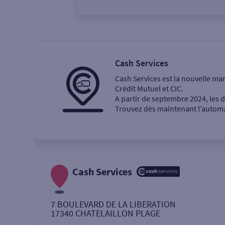
Vous êtes
Particulier
Professi
Cash Services
Cash Services est la nouvelle ma
Ma recherche
Crédit Mutuel et CIC.
A partir de septembre 2024, les
Trouvez dès maintenant l’automat
Une agence
Un service
Retrait de billets €
Cash Services
Dépôt de monnaie €
7 BOULEVARD DE LA LIBERATION
17340
CHATELAILLON PLAGE