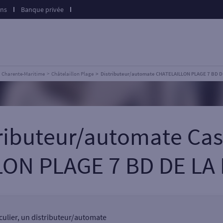
ons
Banque privée
Charente-Maritime
Châtelaillon Plage
Distributeur/automate CHATELAILLON PLAGE 7 BD D
tributeur/automate Cas
ON PLAGE 7 BD DE LA
iculier, un distributeur/automate