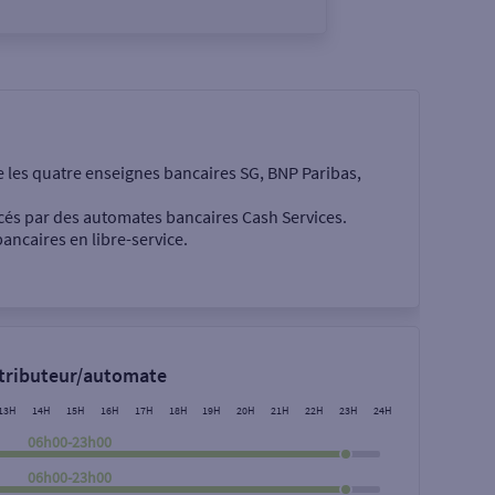
e les quatre enseignes bancaires SG, BNP Paribas,
cés par des automates bancaires Cash Services.
ancaires en libre-service.
 €
stributeur/automate
13H
14H
15H
16H
17H
18H
19H
20H
21H
22H
23H
24H
06h00-23h00
06h00-23h00