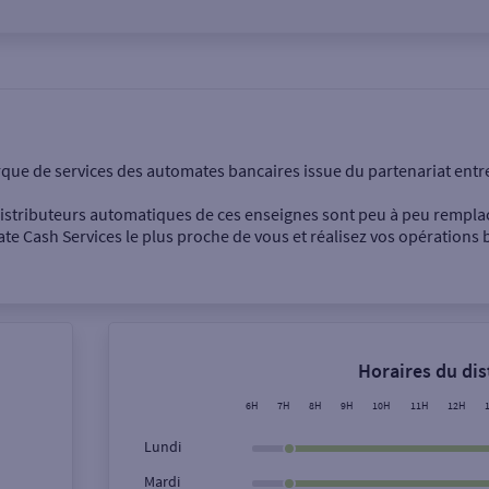
onnel
Entreprise
rque de services des automates bancaires issue du partenariat entr
 distributeurs automatiques de ces enseignes sont peu à peu rempla
e Cash Services le plus proche de vous et réalisez vos opérations b
Dépôt de billets €
Retrait de monnaie
Horaires du di
Dépôt de chèque €
6H
7H
8H
9H
10H
11H
12H
Lundi
Mardi