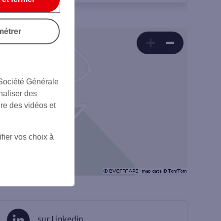
métrer
 Société Générale
naliser des
ire des vidéos et
fier vos choix à
sur Linkedin