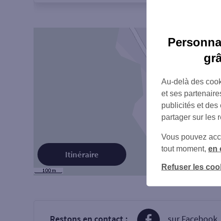
Personnal
gr
Au-delà des cook
et ses partenaire
publicités et des
partager sur les 
Vous pouvez accéd
tout moment,
en 
Itinéraire
Refuser les coo
Restons en contact :
sur Facebook