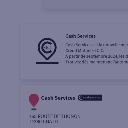
Vous êtes
Particulier
Professi
Cash Services
Cash Services est la nouvelle ma
Ma recherche
Crédit Mutuel et CIC.
A partir de septembre 2024, les
Trouvez dès maintenant l’automat
Une agence
Un service
Retrait de billets €
Cash Services
Dépôt de monnaie €
165 ROUTE DE THONON
74390
CHATEL