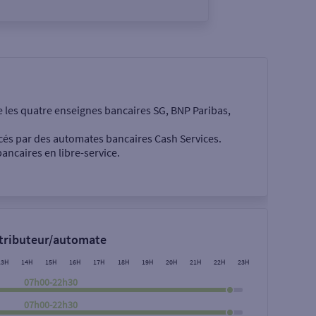
e les quatre enseignes bancaires SG, BNP Paribas,
cés par des automates bancaires Cash Services.
ancaires en libre-service.
 €
stributeur/automate
13H
14H
15H
16H
17H
18H
19H
20H
21H
22H
23H
07h00-22h30
07h00-22h30