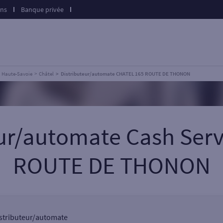
ons
Banque privée
Haute-Savoie
Châtel
Distributeur/automate CHATEL 165 ROUTE DE THONON
eur/automate Cash Ser
ROUTE DE THONON
distributeur/automate