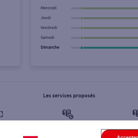
Ville / Code postal
Rue
Mercredi
Jeudi
Vendredi
Samedi
Dimanche
Les services proposés
illets €
Retrait de monnaie €
Dépôt de 
Accepter