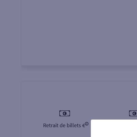
Autour de moi
ou
Retrait de billets €
Dépôt de b