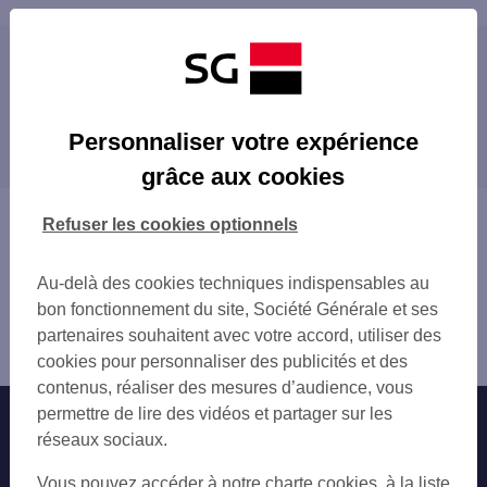
Les distributeurs/automates à proximité
CHATEAUROUX 5 RUE JEAN JAURES
Les distributeurs/automates dans les villes à
CHATEAUROUX 5 RUE MOLIERE
Personnaliser votre expérience
proximité
ST MAUR 33 AV D OCCITANIE
grâce aux cookies
TOTAL MILLE ETANGS
Vous êtes ici : Accueil
Refuser les cookies optionnels
Trouver une agence bancaire
Distributeurs/automates
Au-delà des cookies techniques indispensables au
Indre
bon fonctionnement du site, Société Générale et ses
Châteauroux
partenaires souhaitent avec votre accord, utiliser des
Distributeur/automate CHATEAUROUX
cookies pour personnaliser des publicités et des
contenus, réaliser des mesures d’audience, vous
permettre de lire des vidéos et partager sur les
Nos engagements
Nous contacter
réseaux sociaux.
Particuliers
Autres sites SG
Vous pouvez accéder à notre charte cookies, à la liste