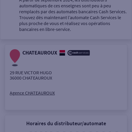
automatiques de ces enseignes sont peu à peu
Un service
remplacés par des automates bancaires Cash Services.
Trouvez dès maintenant l’automate Cash Services le
plus proche de vous et réalisez vos opérations
bancaires en libre-service.
CHATEAUROUX
Autour de moi
ou
29 RUE VICTOR HUGO
36000
CHATEAUROUX
Ville / Code postal
Agence CHATEAUROUX
Rue
Horaires du distributeur/automate