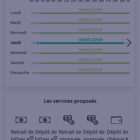
5H
6H
7H
8H
9H
10H
11H
12H
13H
14H
15H
16H
17H
18H
19H
20H
21H
Rechercher
06h00-22h00
Lundi
06h00-22h00
Mardi
06h00-22h00
Mercredi
06h00-22h00
Jeudi
06h00-22h00
Vendredi
06h00-22h00
Samedi
06h00-22h00
Dimanche
Les services proposés
Retrait de
Dépôt de
Retrait de
Dépôt de
Dépôt de
monnaie
monnaie
chèque €
billets €
billets €