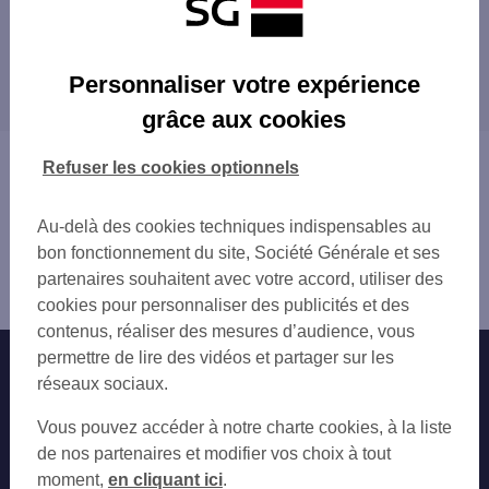
Les distributeurs/automates à proximité
CHAMPS SUR MARNE AV DES PYRAMIDES
Les distributeurs/automates dans les villes à
SUPER U NOISY LE GRAND
Personnaliser votre expérience
proximité
NOISY GRAND RICHARDET
grâce aux cookies
NOISY LG COSSONNEAU
NOISY-LE-GRAND
NOISY LE GRAND 29 AV ARISTIDE BRIAN
NOISIEL
Vous êtes ici : Accueil
Refuser les cookies optionnels
GOURNAY SUR MARNE 14 AV PAUL DOUMER
LOGNES
Trouver une agence bancaire
NOISY LE GRAND 227 RUE PIERRE BROSS
VILLIERS-SUR-MARNE
Distributeurs/automates
NOISY LE GRAND 12 BD DU MONT D EST
Au-delà des cookies techniques indispensables au
LE PLESSIS-TRÉVISE
Seine-et-Marne
VILLIERS SUR MARNE 18 PL DE LA GARE
bon fonctionnement du site, Société Générale et ses
NEUILLY-SUR-MARNE
Champs sur Marne
LOGNES IMM LE RDPT 1 RUE LOUIS DE C
partenaires souhaitent avec votre accord, utiliser des
CHELLES
Distributeur/automate CHAMPS MC DESCARTES
LOGNES
cookies pour personnaliser des publicités et des
BRY-SUR-MARNE
VILLIERS S MARNE
contenus, réaliser des mesures d’audience, vous
PONTAULT-COMBAULT
CHELLES 17 B AV DU MAL FOCH
permettre de lire des vidéos et partager sur les
Nos engagements
Nous contacter
TORCY
LE PLESSIS TREVISE
réseaux sociaux.
VAIRES-SUR-MARNE
CHELLES 40-40 BIS AV DE LA RESISTAN
Particuliers
LE PERREUX-SUR-MARNE
Autres sites SG
Vous pouvez accéder à notre charte cookies, à la liste
CHELLES 24 AV DE LA RESISTANCE
CHENNEVIÈRES-SUR-MARNE
Professionnels
de nos partenaires et modifier vos choix à tout
C.CIAL BRY SUR MARNE
GAGNY
moment,
en cliquant ici
.
BRY SUR MARNE 2 RUE DE NOISY
Entreprises