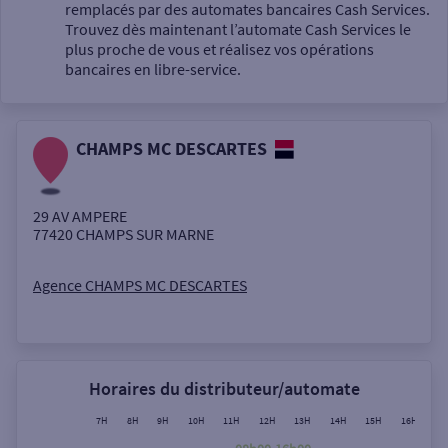
Un service
remplacés par des automates bancaires Cash Services.
Trouvez dès maintenant l’automate Cash Services le
plus proche de vous et réalisez vos opérations
bancaires en libre-service.
CHAMPS MC DESCARTES
Autour de moi
ou
29 AV AMPERE
77420
CHAMPS SUR MARNE
Ville / Code postal
Agence CHAMPS MC DESCARTES
Rue
Horaires du distributeur/automate
7H
8H
9H
10H
11H
12H
13H
14H
15H
16H
17
Rechercher