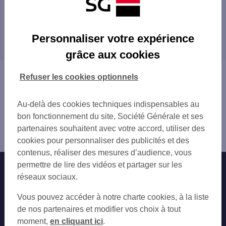
Les distributeurs/automates à proximité
CASINO DE CHALLES LES EAUX
Les distributeurs/automates dans les villes à
LA RAVOIRE
Personnaliser votre expérience
proximité
BASSENS 115 AV DE TURIN
grâce aux cookies
CHAMBERY DUCS PRO
CHAMBÉRY
CHAMBERY 3 PL DE L HOTEL DE VILLE
LA MOTTE-SERVOLEX
Vous êtes ici : Accueil
Refuser les cookies optionnels
CHAMBERY 10 PL DE GENEVE
AIX-LES-BAINS
Trouver une agence bancaire
CHAMBERY 76 AV DU COMTE VERT
Distributeurs/automates
CHAMBERY 16 RUE FRANCOIS GUISE
Au-delà des cookies techniques indispensables au
Savoie
GARE SNCF CHAMBERY
bon fonctionnement du site, Société Générale et ses
Challes les Eaux
MONTMELIAN 246 AV DE SAVOIE
partenaires souhaitent avec votre accord, utiliser des
Distributeur/automate CHALLES LES EAUX
LA MOTTE SERVOLEX
cookies pour personnaliser des publicités et des
PONTCHARRA 998 AV DE LA GARE
contenus, réaliser des mesures d’audience, vous
PONTCHARRA 41 RUE DU DAUPHINE
permettre de lire des vidéos et partager sur les
Nos engagements
Nous contacter
LA ROCHETTE 10 PL ANTOINE PERRIER
réseaux sociaux.
AIX LES BAINS
Particuliers
Autres sites SG
Vous pouvez accéder à notre charte cookies, à la liste
AIX LES BAINS 185 RUE DU CASINO
Professionnels
de nos partenaires et modifier vos choix à tout
LEPIN LE LAC
moment,
en cliquant ici
.
AIX LES BAINS 45 AV DU GD PORT
Entreprises