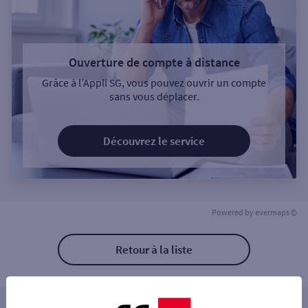
Ouverture de compte à distance
Grâce à l’Appli SG, vous pouvez ouvrir un compte
sans vous déplacer.
Découvrez le service
Powered by
evermaps ©
Retour à la liste