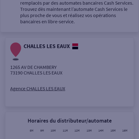
Un service
remplacés par des automates bancaires Cash Services.
Trouvez dès maintenant l’automate Cash Services le
plus proche de vous et réalisez vos opérations
bancaires en libre-service.
CHALLES LES EAUX
Autour de moi
ou
1265 AV DE CHAMBERY
73190
CHALLES LES EAUX
Ville / Code postal
Agence CHALLES LES EAUX
Rue
Horaires du distributeur/automate
8H
9H
10H
11H
12H
13H
14H
15H
16H
17
Rechercher