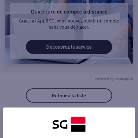
Ouverture de compte à distance
Grâce à l’Appli SG, vous pouvez ouvrir un compte
sans vous déplacer.
Découvrez le service
Powered by
evermaps ©
Retour à la liste
Les distributeurs/automates à proximité
NEUVES MAISONS 8 RUE ROGER SALENGRO