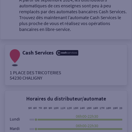
automatiques de ces enseignes sont peu à peu
Un service
remplacés par des automates bancaires Cash Services.
Trouvez dès maintenant l’automate Cash Services le
plus proche de vous et réalisez vos opérations
bancaires en libre-service.
Cash Services
Autour de moi
ou
1 PLACE DES TRICOTERIES
54230
CHALIGNY
Ville / Code postal
Horaires du distributeur/automate
Rue
5H
6H
7H
8H
9H
10H
11H
12H
13H
14H
15H
16H
17H
18H
19H
20H
21H
06h00-22h30
Lundi
06h00-22h30
Mardi