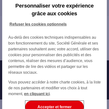
Les distributeurs/automates dans les villes à
VANDOEUVRE LES NANCY RUE DES NATION
Personnaliser votre expérience
proximité
HOUDEMONT
grâce aux cookies
VANDOEUVRE LES NANCY RES MONTET-EUR
VILLERS-LÈS-NANCY
VILLERS LES NANCY
VANDOEUVRE-LÈS-NANCY
Vous êtes ici : Accueil
Refuser les cookies optionnels
LAXOU 11 AV DE LA RESISTANCE
LAXOU
Trouver une agence bancaire
NANCY 2 AV ANATOLE FRANCE
NANCY
Distributeurs/automates
NANCY 5 RUE SAINT LEON
Au-delà des cookies techniques indispensables au
TOUL
Meurthe-et-Moselle
NANCY GOD DE BOUILLON
bon fonctionnement du site, Société Générale et ses
DOMBASLE-SUR-MEURTHE
Chaligny
GARE SNCF NANCY
partenaires souhaitent avec votre accord, utiliser des
Distributeur/automate CHALIGNY 1 PL DES TRICOTERIES
JARVILLE LA MALGRANGE 113 RUE DE LA
cookies pour personnaliser des publicités et des
NANCY BONSECOURS
contenus, réaliser des mesures d’audience, vous
NANCY 8 RUE SAINT JEAN
permettre de lire des vidéos et partager sur les
Nos engagements
Nous contacter
NANCY
réseaux sociaux.
AUCHAN NANCY LOBAU
Particuliers
Autres sites SG
Vous pouvez accéder à notre charte cookies, à la liste
NANCY 31 RUE GUSTAVE SIMON
Professionnels
de nos partenaires et modifier vos choix à tout
NANCY 44 RUE DES DOMINICAINS
moment,
en cliquant ici
.
NANCY 20 R DU FBG DES 3 MAISO
Entreprises
NANCY 15 BD DE LA MOTHE
Associations
Accepter et fermer