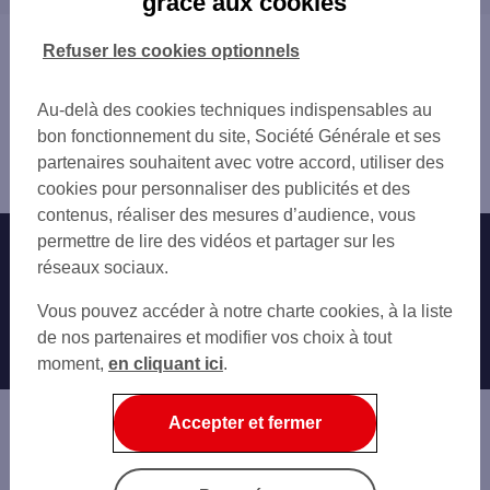
grâce aux cookies
BLOIS CENTRE
BLOIS
BLOIS 20 AV DU MAL MAUNOU
Vous êtes ici : Accueil
Refuser les cookies optionnels
CAP CINE BLOIS
Trouver une agence bancaire
LE CONTROIS EN SOLOGNE 2 RUE PIERRE
Distributeurs/automates
MER 50 AV DU MAL MAUNOU
Au-delà des cookies techniques indispensables au
Loir-et-Cher
bon fonctionnement du site, Société Générale et ses
Chailles
partenaires souhaitent avec votre accord, utiliser des
Distributeur/automate CHAILLES
cookies pour personnaliser des publicités et des
contenus, réaliser des mesures d’audience, vous
permettre de lire des vidéos et partager sur les
Nos engagements
Nous contacter
réseaux sociaux.
Particuliers
Autres sites SG
Vous pouvez accéder à notre charte cookies, à la liste
Professionnels
de nos partenaires et modifier vos choix à tout
moment,
en cliquant ici
.
Entreprises
Associations
Accepter et fermer
Banque privée
Informations légales
Economie Publique