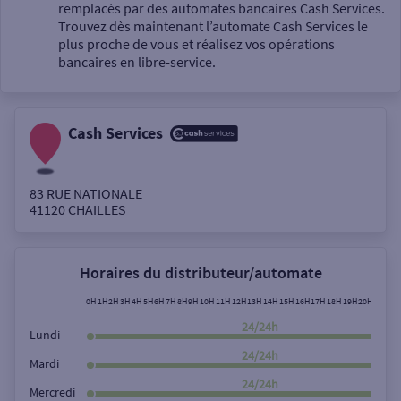
Un service
remplacés par des automates bancaires Cash Services.
Trouvez dès maintenant l’automate Cash Services le
plus proche de vous et réalisez vos opérations
bancaires en libre-service.
Cash Services
Autour de moi
ou
83 RUE NATIONALE
41120
CHAILLES
Ville / Code postal
Horaires du distributeur/automate
Rue
0H
1H
2H
3H
4H
5H
6H
7H
8H
9H
10H
11H
12H
13H
14H
15H
16H
17H
18H
19H
20H
21H
22
24/24h
Lundi
24/24h
Mardi
Rechercher
24/24h
Mercredi