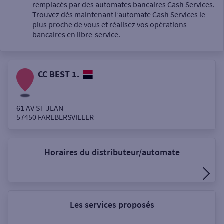
Un service
remplacés par des automates bancaires Cash Services.
Trouvez dès maintenant l’automate Cash Services le
plus proche de vous et réalisez vos opérations
bancaires en libre-service.
CC BEST 1.
Autour de moi
ou
61 AV ST JEAN
57450
FAREBERSVILLER
Ville / Code postal
Horaires du distributeur/automate
Rue
Les services proposés
Rechercher