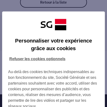
Retour à la liste
Les distributeurs/automates à proximité
FAREBERSVILLER 4 RUE DU CALVAIRE
Les distributeurs/automates dans les villes à
FREYMING MERLEBACH 14 RUE EUGENE KL
Personnaliser votre expérience
proximité
FREYMING MERLEBACH 2 RUE GEORGES BI
grâce aux cookies
MORSBACH 48 RUE DE LORRAINE
FREYMING-MERLEBACH
ESSO OETING
FORBACH
Vous êtes ici : Accueil
Refuser les cookies optionnels
SUPER U OETING
SAINT-AVOLD
Trouver une agence bancaire
BEHREN LES FORBACH 2 RUE PAUL BIENV
STIRING-WENDEL
Distributeurs/automates
FORBACH 7 RUE JEAN MONNET
Au-delà des cookies techniques indispensables au
CREUTZWALD
Moselle
PUTTELANGE AUX LACS 1 RUE DE STRASB
bon fonctionnement du site, Société Générale et ses
SARREGUEMINES
Farébersviller
HUNDLING 25 RUE VICTOR HUGO
partenaires souhaitent avec votre accord, utiliser des
Distributeur/automate CC BEST 1.
SAINT AVOLD CARRIERE
cookies pour personnaliser des publicités et des
FORBACH 53 RUE NATIONALE
contenus, réaliser des mesures d’audience, vous
ST AVOLD 5 BIS PL SAINT NABOR
permettre de lire des vidéos et partager sur les
Nos engagements
Nous contacter
SAINT AVOLD
réseaux sociaux.