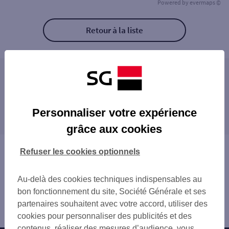
Powered by
evermaps ©
Retour à la liste
Les distributeurs/automates à proximité
CASTRES 4 PL JEAN JAURES
Les distributeurs/automates dans les villes à
CASTRES
Personnaliser votre expérience
proximité
MAZAMET
grâce aux cookies
REVEL 1 RUE MARIUS AUDOUY
MAZAMET
REVEL NOTRE DAME
GRAULHET
Vous êtes ici : Accueil
Refuser les cookies optionnels
GRAULHET
Trouver une agence bancaire
Distributeurs/automates
Au-delà des cookies techniques indispensables au
Tarn
bon fonctionnement du site, Société Générale et ses
Castres
partenaires souhaitent avec votre accord, utiliser des
Distributeur/automate CASTRES MELOU
cookies pour personnaliser des publicités et des
contenus, réaliser des mesures d’audience, vous