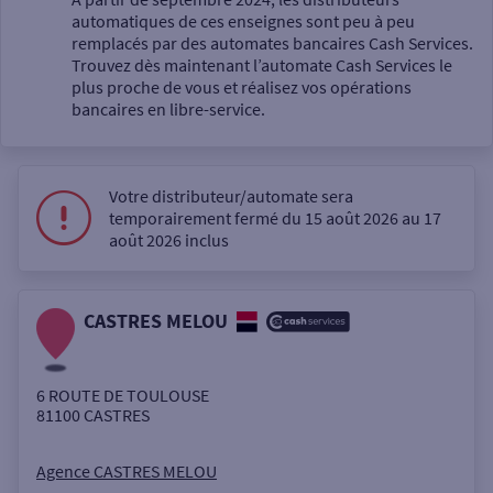
automatiques de ces enseignes sont peu à peu
Un service
remplacés par des automates bancaires Cash Services.
Trouvez dès maintenant l’automate Cash Services le
plus proche de vous et réalisez vos opérations
bancaires en libre-service.
Votre distributeur/automate sera
Autour de moi
temporairement fermé du 15 août 2026 au 17
août 2026 inclus
ou
CASTRES MELOU
Ville / Code postal
6 ROUTE DE TOULOUSE
Rue
81100
CASTRES
Agence CASTRES MELOU