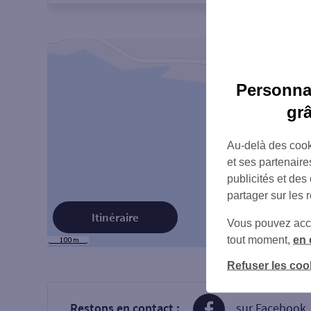
Personnal
gr
Au-delà des cook
et ses partenaire
publicités et des
partager sur les 
Itinéraire
Vous pouvez accéd
tout moment,
en 
Refuser les coo
Restons en contact :
sur Facebook