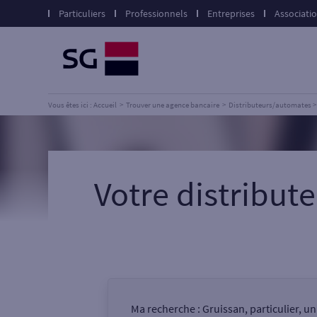
Particuliers
Professionnels
Entreprises
Associati
Vous êtes ici : Accueil
Trouver une agence bancaire
Distributeurs/automates
Votre distribu
Ma recherche :
Gruissan, particulier, u