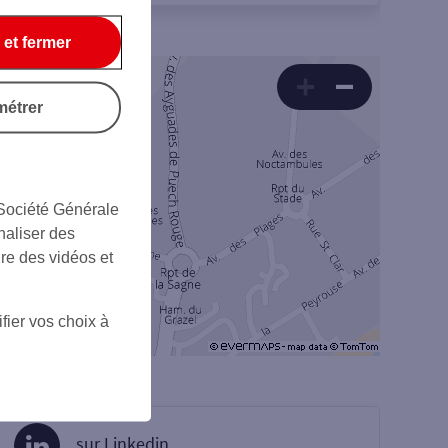
 et fermer
métrer
 Société Générale
naliser des
ire des vidéos et
fier vos choix à
sur Linkedin