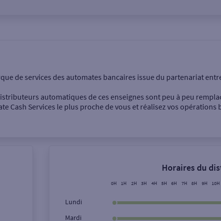
onnel
Entreprise
rque de services des automates bancaires issue du partenariat entr
 distributeurs automatiques de ces enseignes sont peu à peu rempla
e Cash Services le plus proche de vous et réalisez vos opérations b
Dépôt de billets €
Retrait de monnaie
Horaires du di
Dépôt de chèque €
0H
1H
2H
3H
4H
5H
6H
7H
8H
9H
10H
Lundi
Mardi