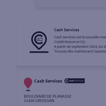
Vous êtes
Particulier
Professi
Cash Services
Cash Services est la nouvelle ma
Ma recherche
Crédit Mutuel et CIC.
A partir de septembre 2024, les
Trouvez dès maintenant l’automat
Une agence
Un service
Retrait de billets €
Cash Services
Dépôt de monnaie €
BOULEVARD DE PLANASSE
11430
GRUISSAN