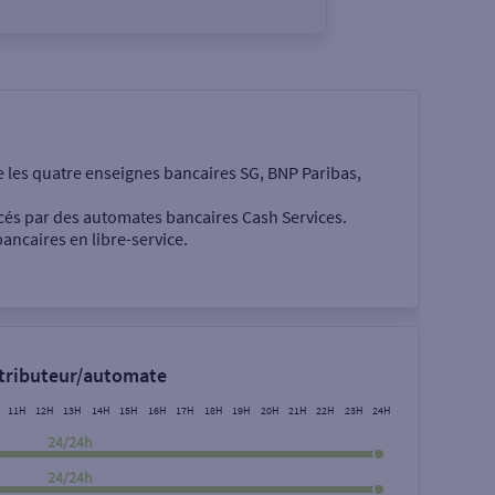
e les quatre enseignes bancaires SG, BNP Paribas,
cés par des automates bancaires Cash Services.
ancaires en libre-service.
 €
stributeur/automate
11H
12H
13H
14H
15H
16H
17H
18H
19H
20H
21H
22H
23H
24H
24/24h
24/24h