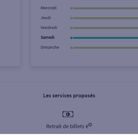
Ville / Code postal
Rue
Mercredi
Jeudi
Vendredi
Samedi
Dimanche
Les services proposés
Retrait de billets €