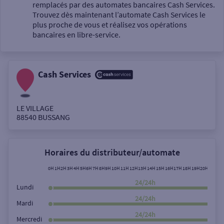
Un service
remplacés par des automates bancaires Cash Services.
Trouvez dès maintenant l’automate Cash Services le
plus proche de vous et réalisez vos opérations
bancaires en libre-service.
Cash Services
Autour de moi
ou
LE VILLAGE
88540
BUSSANG
Ville / Code postal
Horaires du distributeur/automate
Rue
0H
1H
2H
3H
4H
5H
6H
7H
8H
9H
10H
11H
12H
13H
14H
15H
16H
17H
18H
19H
20H
21H
22
24/24h
Lundi
24/24h
Mardi
Rechercher
24/24h
Mercredi