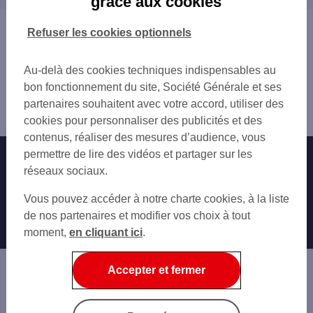
grâce aux cookies
SUPER U FELLERING
ST AMARIN 83 RUE CHARLES DE GAULLE
Vous êtes ici : Accueil
Refuser les cookies optionnels
LA BRESSE 25 QUAI DES IRANEES
Trouver une agence bancaire
WILLER SUR THUR 1 RUE DU MAL JOFFRE
Distributeurs/automates
GIROMAGNY 47 GDE RUE
Au-delà des cookies techniques indispensables au
Vosges
VAGNEY 11 A RUE DU GAL DE GAULL
bon fonctionnement du site, Société Générale et ses
Bussang
THANN 42 RUE DE LA 1ERE ARMEE
partenaires souhaitent avec votre accord, utiliser des
Distributeur/automate CASINO DE BUSSANG
THANN
cookies pour personnaliser des publicités et des
GERARDMER 50 RUE FRANCOIS MITTERRAN
contenus, réaliser des mesures d’audience, vous
TMP GERARDMER
permettre de lire des vidéos et partager sur les
Nos engagements
Nous contacter
METZERAL 7 PL DE LA MAIRIE
réseaux sociaux.
MUNSTER 30 GD RUE
Particuliers
Autres sites SG
Vous pouvez accéder à notre charte cookies, à la liste
Professionnels
de nos partenaires et modifier vos choix à tout
moment,
en cliquant ici
.
Entreprises
Associations
Accepter et fermer
Banque privée
Informations légales
Economie Publique