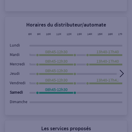
Rechercher
Horaires du distributeur/automate
8H
9H
10H
11H
12H
13H
14H
15H
16H
17H
18
Lundi
08h45-12h30
13h40-17h40
,
Mardi
08h45-12h30
13h40-17h40
,
Mercredi
08h45-12h30
Jeudi
08h45-12h30
13h40-17h40
,
Vendredi
08h45-12h30
Samedi
Dimanche
Les services proposés