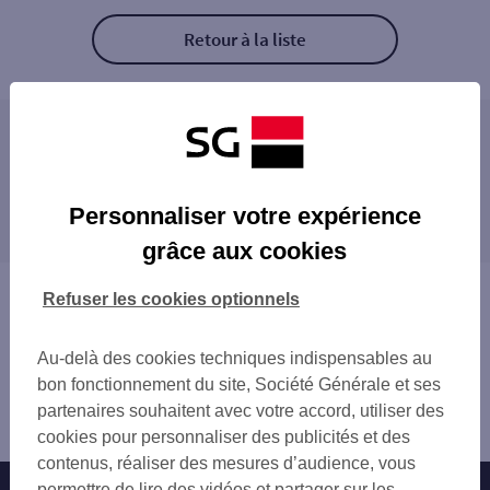
Retour à la liste
Les distributeurs/automates à proximité
ALBI CAUSSELS
Les distributeurs/automates dans les villes à
ALBI VIGAN
Personnaliser votre expérience
proximité
ALBI 3 LICES JEAN MOULIN
grâce aux cookies
ALBI 114 AV CHARLES DE GAULLE
ALBI
ALBI 51 AV FRANCOIS VERDIER
Vous êtes ici : Accueil
Refuser les cookies optionnels
Trouver une agence bancaire
Distributeurs/automates
Au-delà des cookies techniques indispensables au
Tarn
bon fonctionnement du site, Société Générale et ses
Carmaux
partenaires souhaitent avec votre accord, utiliser des
Distributeur/automate CARMAUX
cookies pour personnaliser des publicités et des
contenus, réaliser des mesures d’audience, vous
permettre de lire des vidéos et partager sur les