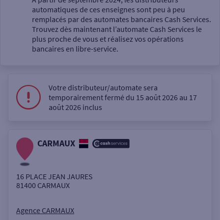
automatiques de ces enseignes sont peu à peu
Un service
remplacés par des automates bancaires Cash Services.
Trouvez dès maintenant l’automate Cash Services le
plus proche de vous et réalisez vos opérations
bancaires en libre-service.
Votre distributeur/automate sera
Autour de moi
temporairement fermé du 15 août 2026 au 17
août 2026 inclus
ou
CARMAUX
Ville / Code postal
16 PLACE JEAN JAURES
Rue
81400
CARMAUX
Agence CARMAUX