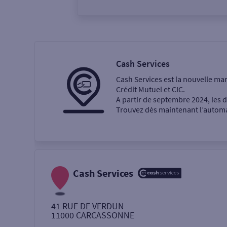
Vous êtes
Particulier
Professi
Cash Services
Cash Services est la nouvelle ma
Ma recherche
Crédit Mutuel et CIC.
A partir de septembre 2024, les
Trouvez dès maintenant l’automat
Une agence
Un service
Retrait de billets €
Cash Services
Dépôt de monnaie €
41 RUE DE VERDUN
11000
CARCASSONNE