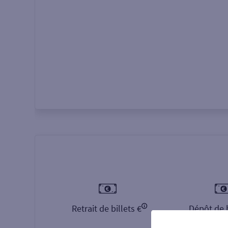
Autour de moi
ou
Retrait de billets €
Dépôt de b