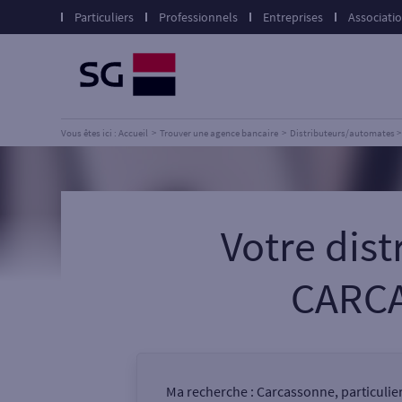
Particuliers
Professionnels
Entreprises
Associati
Vous êtes ici : Accueil
Trouver une agence bancaire
Distributeurs/automates
Votre dis
CARC
Ma recherche :
Carcassonne, particulie