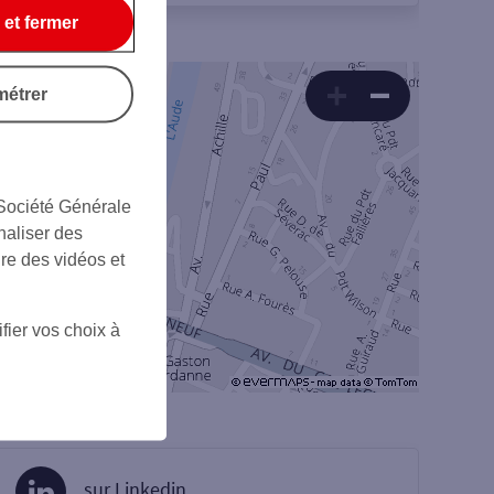
 et fermer
métrer
 Société Générale
naliser des
ire des vidéos et
fier vos choix à
sur Linkedin