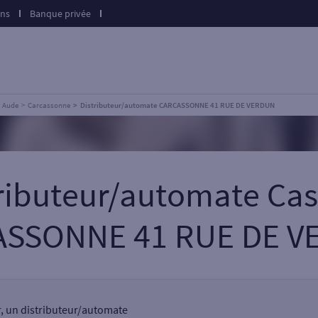
ons
Banque privée
Aude
Carcassonne
Distributeur/automate CARCASSONNE 41 RUE DE VERDUN
tributeur/automate Cas
ASSONNE 41 RUE DE V
r, un distributeur/automate