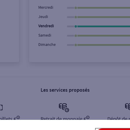
Ville / Code postal
Rue
Mercredi
Jeudi
Vendredi
Samedi
Dimanche
Les services proposés
illets €
Retrait de monnaie €
Dépôt de 