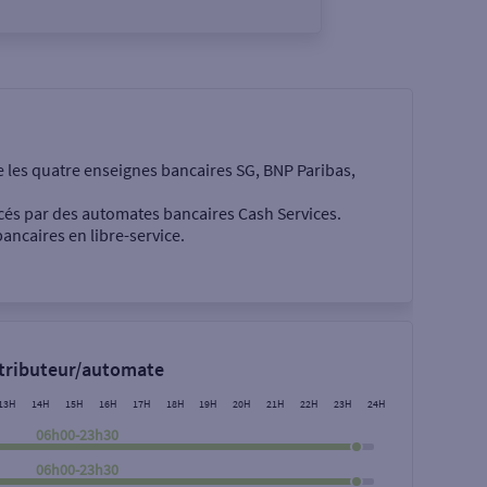
e les quatre enseignes bancaires SG, BNP Paribas,
cés par des automates bancaires Cash Services.
ancaires en libre-service.
 €
stributeur/automate
13H
14H
15H
16H
17H
18H
19H
20H
21H
22H
23H
24H
06h00-23h30
06h00-23h30