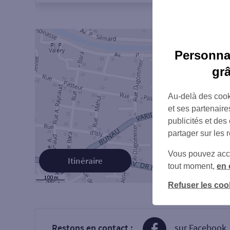
Personnal
gr
Au-delà des cook
et ses partenaire
publicités et des
partager sur les 
Vous pouvez accéd
Itinéraire
tout moment,
en 
Refuser les coo
Restons en contact :
sur Facebook