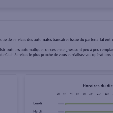
onnel
Entreprise
rque de services des automates bancaires issue du partenariat entr
 distributeurs automatiques de ces enseignes sont peu à peu rempla
e Cash Services le plus proche de vous et réalisez vos opérations b
Dépôt de billets €
Retrait de monnaie
Horaires du di
Dépôt de chèque €
5H
6H
7H
8H
9H
10H
11H
12H
Lundi
Mardi