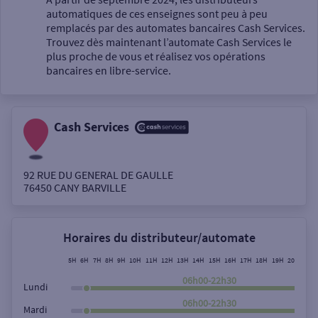
automatiques de ces enseignes sont peu à peu
Un service
remplacés par des automates bancaires Cash Services.
Trouvez dès maintenant l’automate Cash Services le
plus proche de vous et réalisez vos opérations
bancaires en libre-service.
Cash Services
Autour de moi
ou
92 RUE DU GENERAL DE GAULLE
76450
CANY BARVILLE
Ville / Code postal
Horaires du distributeur/automate
Rue
5H
6H
7H
8H
9H
10H
11H
12H
13H
14H
15H
16H
17H
18H
19H
20H
21H
06h00-22h30
Lundi
06h00-22h30
Mardi