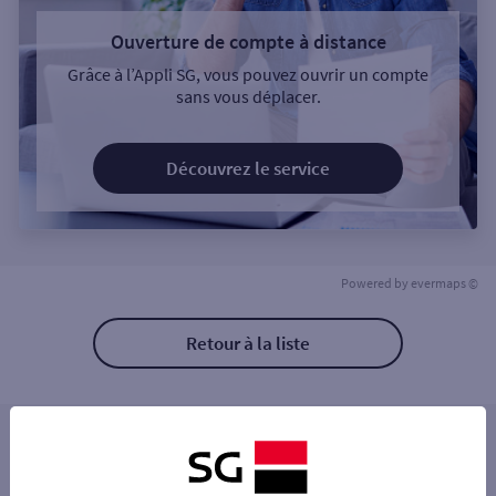
Ouverture de compte à distance
Grâce à l’Appli SG, vous pouvez ouvrir un compte
sans vous déplacer.
Découvrez le service
Powered by
evermaps ©
Retour à la liste
Les distributeurs/automates à proximité
SAINT VALERY EN CAUX