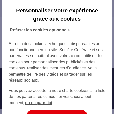
Les distributeurs/automates dans les villes à
CASINO DE ST VALERY
proximité
VEULES LES ROSES
Personnaliser votre expérience
TERRES DE CAUX 734 RUE CHARLES DE G
FÉCAMP
grâce aux cookies
FECAMP 23 RUE ALEXANDRE LEGROS
YVETOT
Vous êtes ici : Accueil
FECAMP
Trouver une agence bancaire
Refuser les cookies optionnels
LUNERAY
Distributeurs/automates
YVETOT RUE GUY DE MAUPASSANT
Seine-Maritime
Au-delà des cookies techniques indispensables au
YVETOT
Cany Barville
bon fonctionnement du site, Société Générale et ses
YVETOT 9 RUE DU CHATEAU
Distributeur/automate CANY BARVILLE 92 RUE DU GAL
partenaires souhaitent avec votre accord, utiliser des
GODERVILLE 19 PL GODARD DES VAUX
DE GAUL
cookies pour personnaliser des publicités et des
contenus, réaliser des mesures d’audience, vous
permettre de lire des vidéos et partager sur les
Nos engagements
Nous contacter
réseaux sociaux.
Particuliers
Autres sites SG
Vous pouvez accéder à notre charte cookies, à la liste
Professionnels
de nos partenaires et modifier vos choix à tout
moment,
en cliquant ici
.
Entreprises
Associations