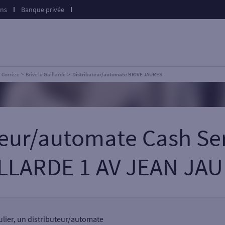
ons
Banque privée
Corrèze
Brive la Gaillarde
Distributeur/automate BRIVE JAURES
teur/automate Cash Se
LLARDE 1 AV JEAN JA
culier, un distributeur/automate