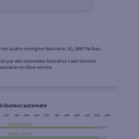
e les quatre enseignes bancaires SG, BNP Paribas,
cés par des automates bancaires Cash Services.
ancaires en libre-service.
 €
stributeur/automate
13H
14H
15H
16H
17H
18H
19H
20H
21H
22H
23H
06h00-22h00
06h00-22h00