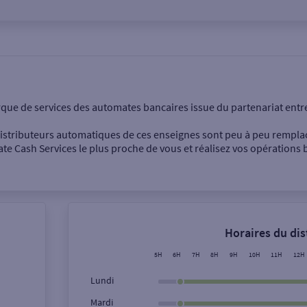
onnel
Entreprise
rque de services des automates bancaires issue du partenariat entr
 distributeurs automatiques de ces enseignes sont peu à peu rempla
e Cash Services le plus proche de vous et réalisez vos opérations b
Dépôt de billets €
Retrait de monnaie
Horaires du di
Dépôt de chèque €
5H
6H
7H
8H
9H
10H
11H
12H
Lundi
Mardi