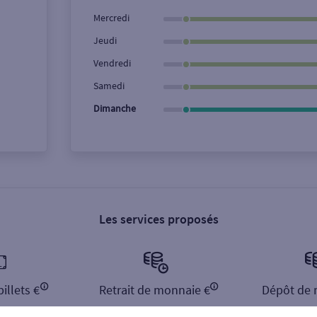
Ville / Code postal
Rue
Mercredi
Jeudi
Vendredi
Samedi
Dimanche
Les services proposés
illets €
Retrait de monnaie €
Dépôt de 