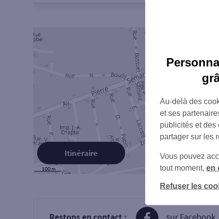
Personnal
gr
Au-delà des cook
et ses partenaire
publicités et des
partager sur les 
Itinéraire
Vous pouvez accéd
tout moment,
en 
Refuser les coo
Restons en contact :
sur Facebook