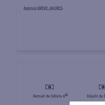
Autour de moi
ou
Agence BRIVE JAURES
Retrait de billets €
Dépôt de b