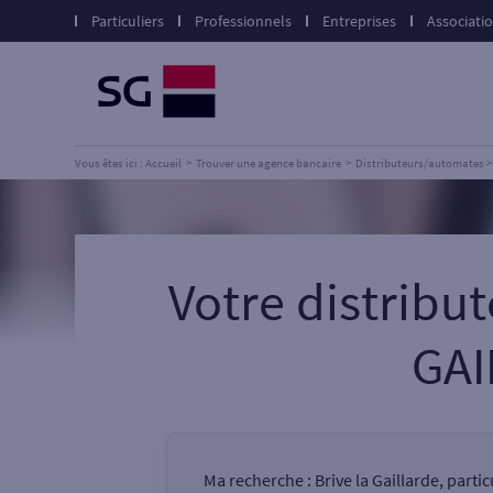
Particuliers
Professionnels
Entreprises
Associati
Vous êtes ici : Accueil
Trouver une agence bancaire
Distributeurs/automates
Votre distribu
GAI
Ma recherche :
Brive la Gaillarde, parti