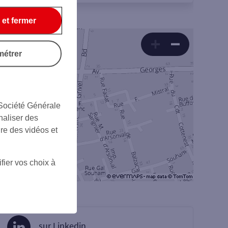
 et fermer
métrer
 Société Générale
naliser des
ire des vidéos et
fier vos choix à
sur Linkedin