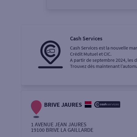
Vous êtes
Particulier
Professi
Cash Services
Cash Services est la nouvelle ma
Ma recherche
Crédit Mutuel et CIC.
A partir de septembre 2024, les
Trouvez dès maintenant l’automat
Une agence
Un service
Retrait de billets €
BRIVE JAURES
Dépôt de monnaie €
1 AVENUE JEAN JAURES
19100
BRIVE LA GAILLARDE