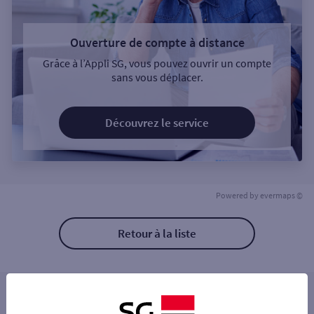
Ouverture de compte à distance
Grâce à l’Appli SG, vous pouvez ouvrir un compte
sans vous déplacer.
Découvrez le service
Powered by
evermaps ©
Retour à la liste
Les distributeurs/automates à proximité