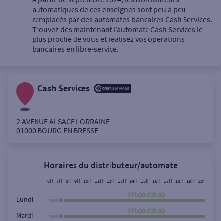
automatiques de ces enseignes sont peu à peu
Un service
remplacés par des automates bancaires Cash Services.
Trouvez dès maintenant l’automate Cash Services le
plus proche de vous et réalisez vos opérations
bancaires en libre-service.
Cash Services
Autour de moi
ou
2 AVENUE ALSACE LORRAINE
01000
BOURG EN BRESSE
Ville / Code postal
Horaires du distributeur/automate
Rue
6H
7H
8H
9H
10H
11H
12H
13H
14H
15H
16H
17H
18H
19H
20H
21H
07h00-22h30
Lundi
07h00-22h30
Mardi