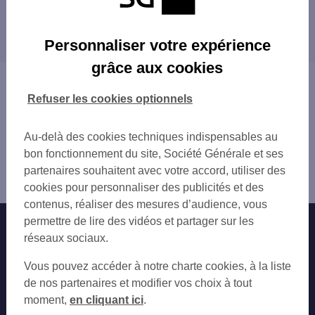
BOURG EN BRESSE 6 RUE CLAVAGRY
Les distributeurs/automates dans les villes à
BOURG-EN-BRESSE
proximité
BOURG EN BRESSE 22 RUE GUSTAVE LEGE
Personnaliser votre expérience
BOURG EN BRESSE 2 RUE JEAN MORGON
grâce aux cookies
TOTAL BOURG JASSERON
Vous êtes ici : Accueil
MONTREVEL EN BRESSE 10 GDE RUE
Trouver une agence bancaire
Refuser les cookies optionnels
VONNAS 7 RUE EUGENE DUBOIS
Distributeurs/automates
PONT D'AIN 1 RUE BERNARD GANGLOFF
Ain
Au-delà des cookies techniques indispensables au
Bourg en Bresse
bon fonctionnement du site, Société Générale et ses
Distributeur/automate BOURG EN BRESSE 2 AV ALSACE
partenaires souhaitent avec votre accord, utiliser des
LORRAIN
cookies pour personnaliser des publicités et des
contenus, réaliser des mesures d’audience, vous
permettre de lire des vidéos et partager sur les
Nos engagements
Nous contacter
réseaux sociaux.
Particuliers
Autres sites SG
Vous pouvez accéder à notre charte cookies, à la liste
Professionnels
de nos partenaires et modifier vos choix à tout
moment,
en cliquant ici
.
Entreprises