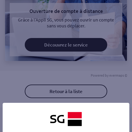
Ouverture de compte à distance
Grâce à l’Appli SG, vous pouvez ouvrir un compte
sans vous déplacer.
Découvrez le service
Powered by
evermaps ©
Retour à la liste
Les distributeurs/automates à proximité
LA MONTAGNE 62 RUE DU DROUILLARD