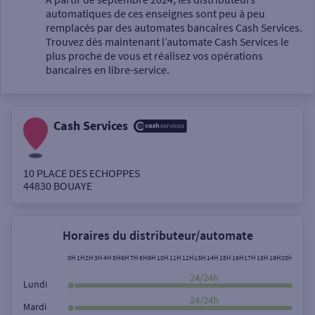
automatiques de ces enseignes sont peu à peu
Un service
remplacés par des automates bancaires Cash Services.
Trouvez dès maintenant l’automate Cash Services le
plus proche de vous et réalisez vos opérations
bancaires en libre-service.
Cash Services
Autour de moi
ou
10 PLACE DES ECHOPPES
44830
BOUAYE
Ville / Code postal
Horaires du distributeur/automate
Rue
0H
1H
2H
3H
4H
5H
6H
7H
8H
9H
10H
11H
12H
13H
14H
15H
16H
17H
18H
19H
20H
21H
22
24/24h
Lundi
24/24h
Mardi