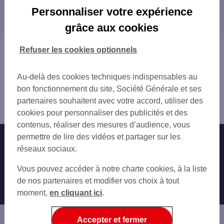
Les distributeurs/automates dans les villes à
BOUGUENAIS 5 PL DE L EGLISE
Personnaliser votre expérience
proximité
SAINT JEAN DE BOISEAU
grâce aux cookies
AEROPORT NANTES ATLANTIQUE
BOUGUENAIS
AEROPORT NANTES ATLANTIQUE HALL 2
COUËRON
Vous êtes ici : Accueil
Refuser les cookies optionnels
ST HERBLAIN 1 B PL DE L ABBE CHEREL
SAINT-HERBLAIN
Trouver une agence bancaire
SUPER U COUERON
REZÉ
Distributeurs/automates
ST HERBLAIN 28 RUE PIERRE BLARD
Au-delà des cookies techniques indispensables au
NANTES
Loire-Atlantique
LE PELLERIN 36 RUE DE LA JOUARDAIS
bon fonctionnement du site, Société Générale et ses
ORVAULT
Bouaye
PONT ST MARTIN 91 RUE DE NANTES
partenaires souhaitent avec votre accord, utiliser des
SAINT-SÉBASTIEN-SUR-LOIRE
Distributeur/automate BOUAYE 10 PL DES ECHOPPES
COUERON 17 RUE ALEXANDRE OLIVIER
cookies pour personnaliser des publicités et des
VERTOU
BOUGUENAIS 24 RUE DES ECOLES
contenus, réaliser des mesures d’audience, vous
SAINTE-LUCE-SUR-LOIRE
NANTES 130 BD DE LA LIBERTE
permettre de lire des vidéos et partager sur les
Nos engagements
Nous contacter
LA CHAPELLE-SUR-ERDRE
STE PAZANNE 4 RUE DU VERDELET
réseaux sociaux.
CARQUEFOU
ST HERBLAIN 1 BD CHARLES GAUTIER
Particuliers
Autres sites SG
Vous pouvez accéder à notre charte cookies, à la liste
SAINT HERBLAIN ATLANTIS
Professionnels
de nos partenaires et modifier vos choix à tout
NANTES 2 PL EMILE ZOLA
moment,
en cliquant ici
.
REZE 18 RUE ARISTIDE BRIAND
Entreprises
REZE 51 AV DE LA LIBERATION
Associations
Accepter et fermer