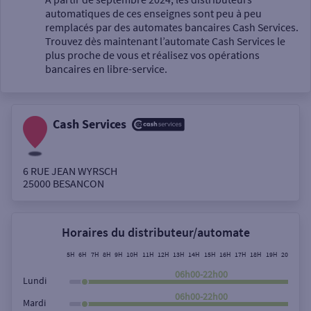
automatiques de ces enseignes sont peu à peu
Un service
remplacés par des automates bancaires Cash Services.
Trouvez dès maintenant l’automate Cash Services le
plus proche de vous et réalisez vos opérations
bancaires en libre-service.
Cash Services
Autour de moi
ou
6 RUE JEAN WYRSCH
25000
BESANCON
Ville / Code postal
Horaires du distributeur/automate
Rue
5H
6H
7H
8H
9H
10H
11H
12H
13H
14H
15H
16H
17H
18H
19H
20H
21H
06h00-22h00
Lundi
06h00-22h00
Mardi