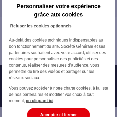
Les distributeurs/automates dans les villes à
GARE SNCF BESANCON VIOTT
Personnaliser votre expérience
proximité
BESANCON 13 B AV DE MONTRAPON
grâce aux cookies
BESANCON FLORE
BESANCON TEMIS
Vous êtes ici : Accueil
Refuser les cookies optionnels
BESANCON 121 RUE DE BELFORT
Trouver une agence bancaire
STTM BESANCON2
Distributeurs/automates
BESANCON 4 RUE GUSTAVE COURBET
Au-delà des cookies techniques indispensables au
Doubs
CSO BESANCON
bon fonctionnement du site, Société Générale et ses
Besançon
BESANCON 34 GDE RUE
partenaires souhaitent avec votre accord, utiliser des
Distributeur/automate BESANCON 6 RUE JEAN WYRSCH
BESANCON GRANDE RUE
cookies pour personnaliser des publicités et des
BESANCON GRANVELLE
contenus, réaliser des mesures d’audience, vous
BESANCON 154 RUE DE BELFORT
permettre de lire des vidéos et partager sur les
Nos engagements
Nous contacter
BESANCON 22 RUE AUGUSTE JOUCHOUX
réseaux sociaux.
BESANCON 100 A RUE DE DOLE
Particuliers
Autres sites SG
Vous pouvez accéder à notre charte cookies, à la liste
CHATILLON LE DUC ROUTE DE CHATILLON
Professionnels
de nos partenaires et modifier vos choix à tout
BESANCON 11 CHEM DE PRABEY
moment,
en cliquant ici
.
BESANCON 14 RUE ANDRE BRETON
Entreprises
GARE SNCF BESANCON TGV
Associations
Accepter et fermer