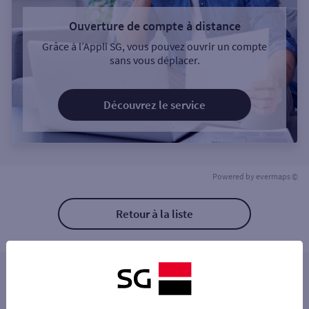
Ouverture de compte à distance
Grâce à l’Appli SG, vous pouvez ouvrir un compte
sans vous déplacer.
Découvrez le service
Powered by
evermaps ©
Retour à la liste
Les distributeurs/automates à proximité
BESANCON 81 RUE DE VESOUL