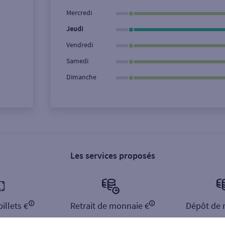
Ville / Code postal
Rue
Mercredi
Jeudi
Vendredi
Samedi
Dimanche
Les services proposés
illets €
Retrait de monnaie €
Dépôt de 