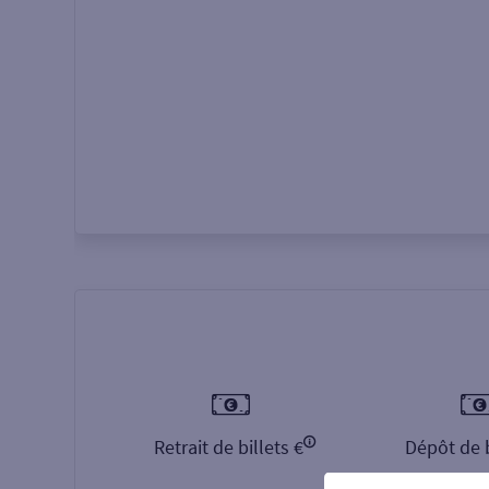
Autour de moi
ou
Retrait de billets €
Dépôt de b