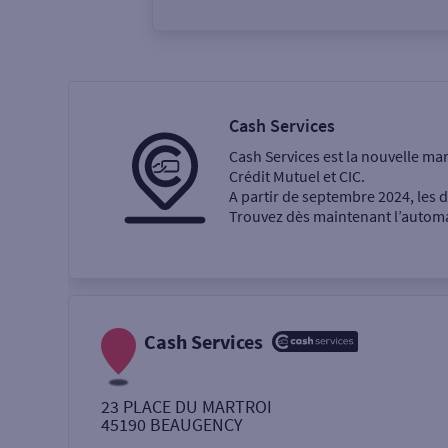
Vous êtes
Particulier
Professi
Cash Services
Cash Services est la nouvelle ma
Ma recherche
Crédit Mutuel et CIC.
A partir de septembre 2024, les
Trouvez dès maintenant l’automat
Une agence
Un service
Retrait de billets €
Cash Services
Dépôt de monnaie €
23 PLACE DU MARTROI
45190
BEAUGENCY