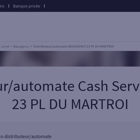
ons
Banque privée
Loiret
Beaugency
Distributeur/automate BEAUGENCY 23 PL DU MARTROI
eur/automate Cash Se
23 PL DU MARTROI
 un distributeur/automate