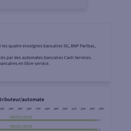
e les quatre enseignes bancaires SG, BNP Paribas,
cés par des automates bancaires Cash Services.
ancaires en libre-service.
 €
stributeur/automate
13H
14H
15H
16H
17H
18H
19H
20H
21H
22H
23H
24H
06h00-23h30
06h00-23h30