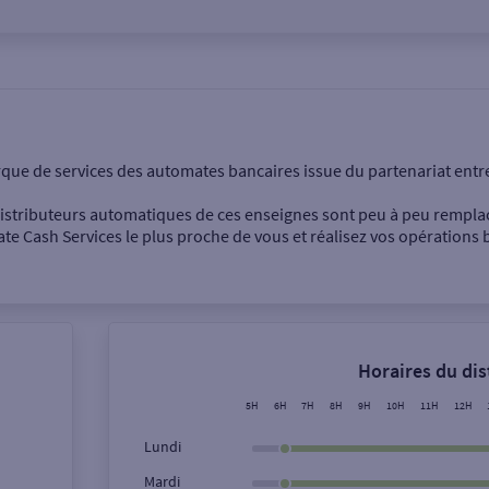
onnel
Entreprise
rque de services des automates bancaires issue du partenariat entr
 distributeurs automatiques de ces enseignes sont peu à peu rempla
e Cash Services le plus proche de vous et réalisez vos opérations b
Dépôt de billets €
Retrait de monnaie
Horaires du di
Dépôt de chèque €
5H
6H
7H
8H
9H
10H
11H
12H
Lundi
Mardi