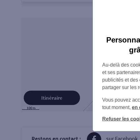
Personnal
gr
Au-delà des cook
et ses partenaire
publicités et des
partager sur les 
Itinéraire
Vous pouvez accéd
tout moment,
en 
Refuser les coo
Restons en contact :
sur Facebook