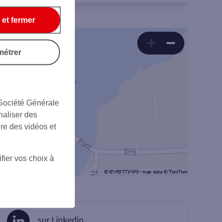
 et fermer
métrer
 Société Générale
naliser des
ire des vidéos et
fier vos choix à
sur Linkedin