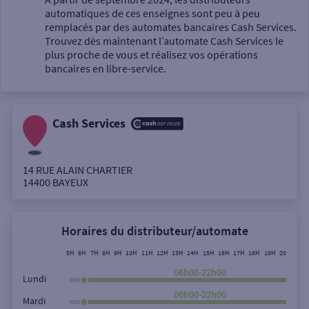
automatiques de ces enseignes sont peu à peu
Un service
remplacés par des automates bancaires Cash Services.
Trouvez dès maintenant l’automate Cash Services le
plus proche de vous et réalisez vos opérations
bancaires en libre-service.
Cash Services
Autour de moi
ou
14 RUE ALAIN CHARTIER
14400
BAYEUX
Ville / Code postal
Horaires du distributeur/automate
Rue
5H
6H
7H
8H
9H
10H
11H
12H
13H
14H
15H
16H
17H
18H
19H
20H
21H
06h00-22h00
Lundi
06h00-22h00
Mardi