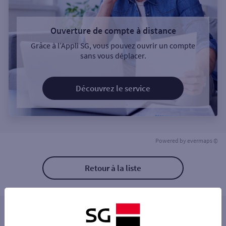
Ouverture de compte à distance
Grâce à l’Appli SG, vous pouvez ouvrir un compte
sans vous déplacer.
Découvrez le service
Powered by
evermaps ©
Retour à la liste
Les distributeurs/automates à proximité