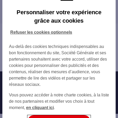
BAYEUX 8 RUE SAINT PATRICE
Les distributeurs/automates dans les villes à
BAYEUX
Personnaliser votre expérience
proximité
PORT EN BESSIN HUPPAIN 14 QUAI FELI
grâce aux cookies
LE MOLAY LITTRY 7 RUE DE BALLEROY
COURSEULLES SUR MER 50 RUE DE LA ME
Vous êtes ici : Accueil
Refuser les cookies optionnels
Trouver une agence bancaire
Distributeurs/automates
Au-delà des cookies techniques indispensables au
Calvados
bon fonctionnement du site, Société Générale et ses
Bayeux
partenaires souhaitent avec votre accord, utiliser des
Distributeur/automate BAYEUX 14 RUE ALAIN CHARTIER
cookies pour personnaliser des publicités et des
contenus, réaliser des mesures d’audience, vous
permettre de lire des vidéos et partager sur les
Nos engagements
Nous contacter
réseaux sociaux.
Particuliers
Autres sites SG
Vous pouvez accéder à notre charte cookies, à la liste
Professionnels
de nos partenaires et modifier vos choix à tout
moment,
en cliquant ici
.
Entreprises