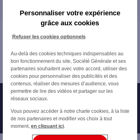
Les distributeurs/automates dans les villes à
RAMBERVILLERS 8 RUE COMMANDANT JACQ
proximité
C.CIAL ST DIE STE MARGUERITE
Personnaliser votre expérience
LUNEVILLE
SAINT-DIÉ-DES-VOSGES
grâce aux cookies
LUNEVILLE 36 RUE GAMBETTA
LUNÉVILLE
Vous êtes ici : Accueil
ST DIE DES VOSGES 2 RUE THIERS
Trouver une agence bancaire
Refuser les cookies optionnels
ST DIE DES VOSGES 1 PL SAINT MARTIN
Distributeurs/automates
ST DIE DES VOSGES
Meurthe-et-Moselle
Au-delà des cookies techniques indispensables au
ST DIE STE MARGUERITE
Baccarat
bon fonctionnement du site, Société Générale et ses
Distributeur/automate BACCARAT 25 RUE ADRIEN
partenaires souhaitent avec votre accord, utiliser des
MICHAUT
cookies pour personnaliser des publicités et des
contenus, réaliser des mesures d’audience, vous
permettre de lire des vidéos et partager sur les
Nos engagements
Nous contacter
réseaux sociaux.
Particuliers
Autres sites SG
Vous pouvez accéder à notre charte cookies, à la liste
Professionnels
de nos partenaires et modifier vos choix à tout
moment,
en cliquant ici
.
Entreprises
Associations