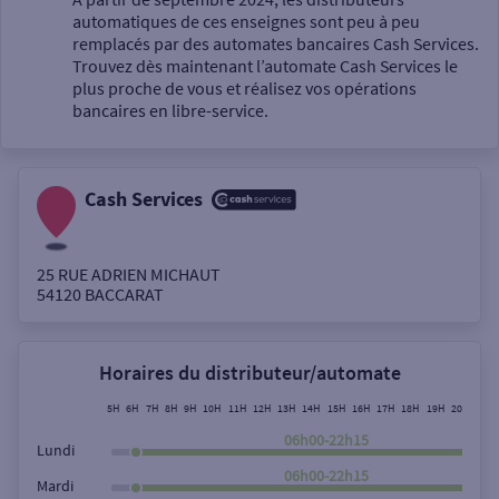
automatiques de ces enseignes sont peu à peu
Un service
remplacés par des automates bancaires Cash Services.
Trouvez dès maintenant l’automate Cash Services le
plus proche de vous et réalisez vos opérations
bancaires en libre-service.
Cash Services
Autour de moi
ou
25 RUE ADRIEN MICHAUT
54120
BACCARAT
Ville / Code postal
Horaires du distributeur/automate
Rue
5H
6H
7H
8H
9H
10H
11H
12H
13H
14H
15H
16H
17H
18H
19H
20H
21H
06h00-22h15
Lundi
06h00-22h15
Mardi