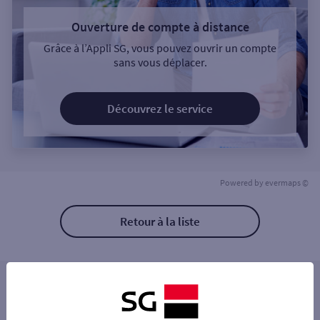
Ouverture de compte à distance
Grâce à l’Appli SG, vous pouvez ouvrir un compte
sans vous déplacer.
Découvrez le service
Powered by
evermaps ©
Retour à la liste
Les distributeurs/automates à proximité
RAON L'ETAPE 6 RUE PASTEUR