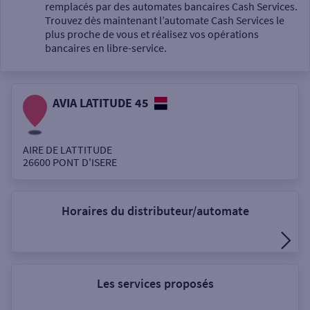
Un service
remplacés par des automates bancaires Cash Services.
Trouvez dès maintenant l’automate Cash Services le
plus proche de vous et réalisez vos opérations
bancaires en libre-service.
AVIA LATITUDE 45
Autour de moi
ou
AIRE DE LATTITUDE
26600
PONT D'ISERE
Ville / Code postal
Horaires du distributeur/automate
Rue
Les services proposés
Rechercher