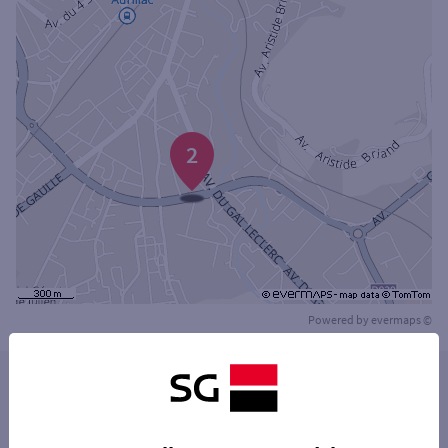
2
Powered by
evermaps ©
Les distributeurs/automates dans les villes à
proximité