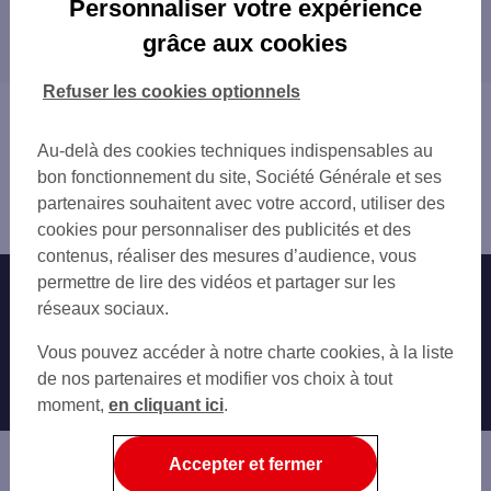
Personnaliser votre expérience
Les distributeurs/automates dans les
grâce aux cookies
départements limitrophes
12 AVEYRON
Refuser les cookies optionnels
19 CORRÈZE
Vous êtes ici : Accueil
43 HAUTE-LOIRE
Trouver une agence bancaire
Au-delà des cookies techniques indispensables au
46 LOT
Distributeurs/automates
bon fonctionnement du site, Société Générale et ses
48 LOZÈRE
Cantal
partenaires souhaitent avec votre accord, utiliser des
63 PUY-DE-DÔME
Aurillac
cookies pour personnaliser des publicités et des
contenus, réaliser des mesures d’audience, vous
permettre de lire des vidéos et partager sur les
Nos engagements
Nous contacter
réseaux sociaux.
Particuliers
Autres sites SG
Vous pouvez accéder à notre charte cookies, à la liste
Professionnels
de nos partenaires et modifier vos choix à tout
moment,
en cliquant ici
.
Entreprises
Associations
Accepter et fermer