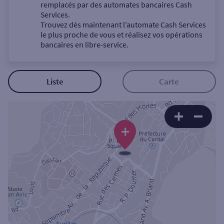
Un service
remplacés par des automates bancaires Cash
Services.
Trouvez dès maintenant l’automate Cash Services
le plus proche de vous et réalisez vos opérations
bancaires en libre-service.
Autour de moi
Liste
Carte
ou
+
Ville / Code postal
Rue
Rechercher