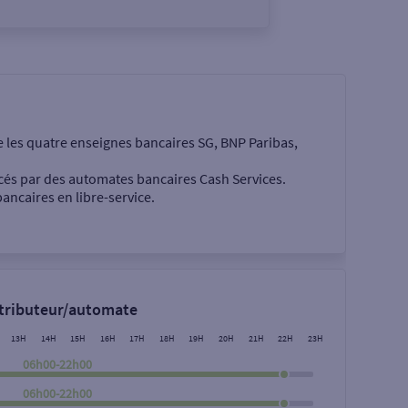
e les quatre enseignes bancaires SG, BNP Paribas,
cés par des automates bancaires Cash Services.
ancaires en libre-service.
 €
stributeur/automate
13H
14H
15H
16H
17H
18H
19H
20H
21H
22H
23H
06h00-22h00
06h00-22h00