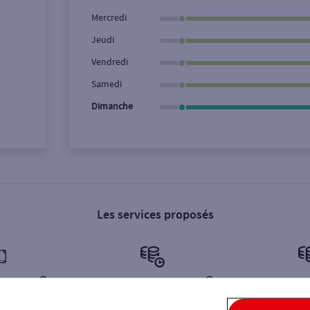
Ville / Code postal
Rue
Mercredi
Jeudi
Vendredi
Samedi
Dimanche
Les services proposés
illets €
Retrait de monnaie €
Dépôt de 