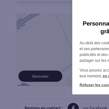
Personnal
gr
Au-delà des cook
et ses partenaire
publicités et des
partager sur les 
Vous pouvez accéd
Itinéraire
tout moment,
en 
Refuser les coo
Restons en contact :
sur Facebook