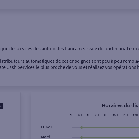
onnel
Entreprise
rque de services des automates bancaires issue du partenariat entr
 distributeurs automatiques de ces enseignes sont peu à peu rempla
e Cash Services le plus proche de vous et réalisez vos opérations b
Dépôt de billets €
Retrait de monnaie
Horaires du di
Dépôt de chèque €
5H
6H
7H
8H
9H
10H
11H
12H
Lundi
Mardi