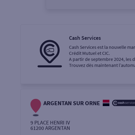
Vous êtes
Particulier
Professi
Cash Services
Cash Services est la nouvelle ma
Ma recherche
Crédit Mutuel et CIC.
A partir de septembre 2024, les
Trouvez dès maintenant l’automat
Une agence
Un service
Retrait de billets €
ARGENTAN SUR ORNE
Dépôt de monnaie €
9 PLACE HENRI IV
61200
ARGENTAN