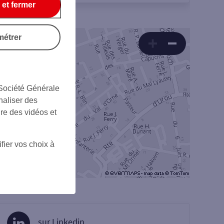
 et fermer
métrer
 Société Générale
naliser des
ire des vidéos et
fier vos choix à
sur Linkedin