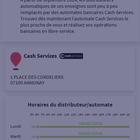
automatiques de ces enseignes sont peu à peu
Un service
remplacés par des automates bancaires Cash Services.
Trouvez dès maintenant l’automate Cash Services le
plus proche de vous et réalisez vos opérations
bancaires en libre-service.
Cash Services
Autour de moi
ou
1 PLACE DES CORDELIERS
07100
ANNONAY
Ville / Code postal
Horaires du distributeur/automate
Rue
5H
6H
7H
8H
9H
10H
11H
12H
13H
14H
15H
16H
17H
18H
19H
20H
21H
06h00-22h00
Lundi
06h00-22h00
Mardi