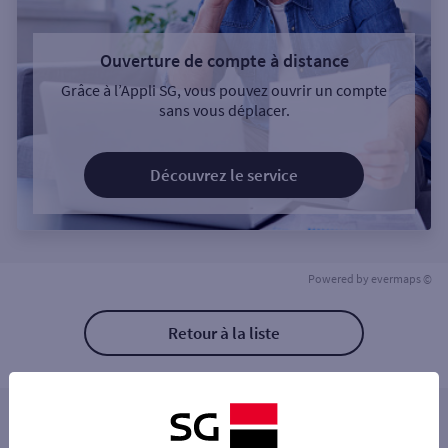
Ouverture de compte à distance
Grâce à l’Appli SG, vous pouvez ouvrir un compte
sans vous déplacer.
Découvrez le service
Powered by
evermaps ©
Retour à la liste
Les distributeurs/automates à proximité