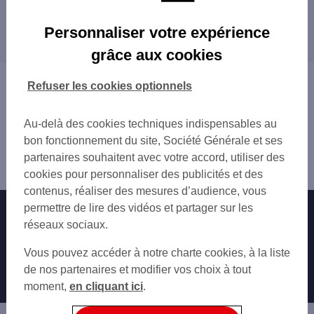
ANNONAY
Les distributeurs/automates dans les villes à
ANNONAY
Personnaliser votre expérience
proximité
DAVEZIEUX 912 ROUTE DE LYON
grâce aux cookies
DAVEZIEUX 15 RUE DE LA JUSTICE
TOURNON-SUR-RHÔNE
ESSO ST RAMBERT
Vous êtes ici : Accueil
Refuser les cookies optionnels
ST VALLIER 5 AV DESIRE VALETTE
Trouver une agence bancaire
SODIPLEC ST RAMBERT D'ALBON
Distributeurs/automates
SALAISE SUR SANNE 46 RUE DU 19 MARS
Au-delà des cookies techniques indispensables au
Ardèche
SAINT UZE
bon fonctionnement du site, Société Générale et ses
Annonay
ROUSSILLON
partenaires souhaitent avec votre accord, utiliser des
Distributeur/automate ANNONAY 1 PL DES CORDELIERS
SHELL ROUSSILLON
cookies pour personnaliser des publicités et des
TOURNON SUR RHONE 28 AV MAL FOCH
contenus, réaliser des mesures d’audience, vous
TAIN L'HERMITAGE 1 PL DU TAUROBOLE
permettre de lire des vidéos et partager sur les
Nos engagements
Nous contacter
TOURNON SUR RHONE
réseaux sociaux.
TAIN L'HERMITAGE 450 AV DES LOTS
Particuliers
Autres sites SG
Vous pouvez accéder à notre charte cookies, à la liste
Professionnels
de nos partenaires et modifier vos choix à tout
moment,
en cliquant ici
.
Entreprises