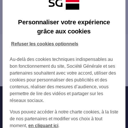
Les distributeurs/automates à proximité
TMP AMBERT ARLANC PONTEL
Les distributeurs/automates dans les villes à
AMBERT RUE DE L INDUSTRIE
Personnaliser votre expérience
proximité
grâce aux cookies
Vous êtes ici : Accueil
Refuser les cookies optionnels
Trouver une agence bancaire
Distributeurs/automates
Au-delà des cookies techniques indispensables au
Puy-de-Dôme
bon fonctionnement du site, Société Générale et ses
Ambert
partenaires souhaitent avec votre accord, utiliser des
Distributeur/automate AMBERT
cookies pour personnaliser des publicités et des
contenus, réaliser des mesures d’audience, vous
permettre de lire des vidéos et partager sur les
Nos engagements
Nous contacter
réseaux sociaux.
Particuliers
Autres sites SG
Vous pouvez accéder à notre charte cookies, à la liste
Professionnels
de nos partenaires et modifier vos choix à tout
moment,
en cliquant ici
.
Entreprises