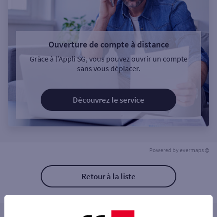
Ouverture de compte à distance
Grâce à l’Appli SG, vous pouvez ouvrir un compte
sans vous déplacer.
Découvrez le service
Powered by
evermaps ©
Retour à la liste