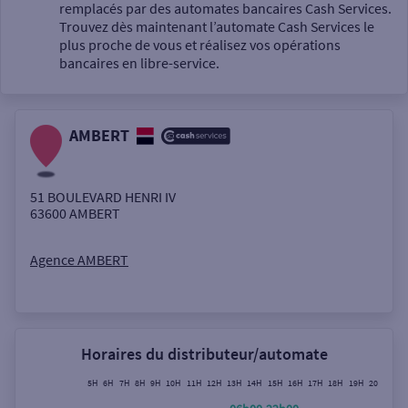
Un service
remplacés par des automates bancaires Cash Services.
Trouvez dès maintenant l’automate Cash Services le
plus proche de vous et réalisez vos opérations
bancaires en libre-service.
AMBERT
Autour de moi
ou
51 BOULEVARD HENRI IV
63600
AMBERT
Ville / Code postal
Agence AMBERT
Rue
Horaires du distributeur/automate
5H
6H
7H
8H
9H
10H
11H
12H
13H
14H
15H
16H
17H
18H
19H
20H
21H
Rechercher