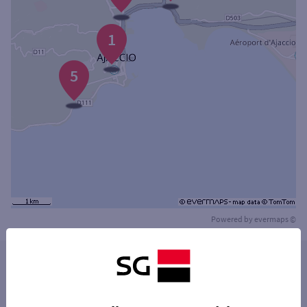
1
5
Powered by
evermaps ©
Les distributeurs/automates dans les villes à
proximité