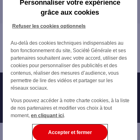
Personnaliser votre expérience
Les distributeurs/automates dans les
grâce aux cookies
départements limitrophes
2B HAUTE-CORSE
Refuser les cookies optionnels
Vous êtes ici : Accueil
Trouver une agence bancaire
Au-delà des cookies techniques indispensables au
Distributeurs/automates
bon fonctionnement du site, Société Générale et ses
Corse-du-Sud
partenaires souhaitent avec votre accord, utiliser des
Ajaccio
cookies pour personnaliser des publicités et des
contenus, réaliser des mesures d’audience, vous
permettre de lire des vidéos et partager sur les
Nos engagements
Nous contacter
réseaux sociaux.
Particuliers
Autres sites SG
Vous pouvez accéder à notre charte cookies, à la liste
Professionnels
de nos partenaires et modifier vos choix à tout
moment,
en cliquant ici
.
Entreprises
Associations
Accepter et fermer