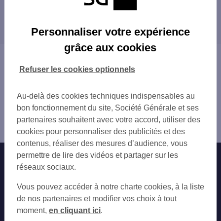
AIRE SUR L'ADOUR 47 RUE GAMBETTA
Les distributeurs/automates dans les villes à
TOTAL RELAI DE L ADOUR
proximité
Personnaliser votre expérience
grâce aux cookies
Vous êtes ici : Accueil
Trouver une agence bancaire
Refuser les cookies optionnels
Distributeurs/automates
Landes
Au-delà des cookies techniques indispensables au
Aire sur l'Adour
bon fonctionnement du site, Société Générale et ses
Distributeur/automate AIRE SUR L'ADOUR 6 T RUE HENRI
partenaires souhaitent avec votre accord, utiliser des
LABE
cookies pour personnaliser des publicités et des
contenus, réaliser des mesures d’audience, vous
permettre de lire des vidéos et partager sur les
Nos engagements
Nous contacter
réseaux sociaux.
Particuliers
Autres sites SG
Vous pouvez accéder à notre charte cookies, à la liste
Professionnels
de nos partenaires et modifier vos choix à tout
moment,
en cliquant ici
.
Entreprises