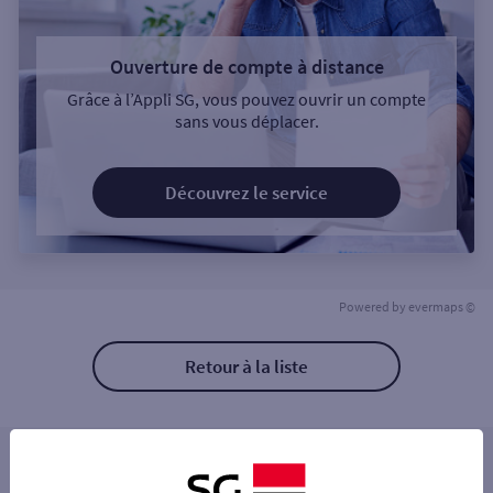
Ouverture de compte à distance
Grâce à l’Appli SG, vous pouvez ouvrir un compte
sans vous déplacer.
Découvrez le service
Powered by
evermaps ©
Retour à la liste
Les distributeurs/automates à proximité