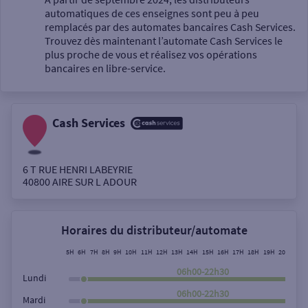
automatiques de ces enseignes sont peu à peu
Un service
remplacés par des automates bancaires Cash Services.
Trouvez dès maintenant l’automate Cash Services le
plus proche de vous et réalisez vos opérations
bancaires en libre-service.
Cash Services
Autour de moi
ou
6 T RUE HENRI LABEYRIE
40800
AIRE SUR L ADOUR
Ville / Code postal
Horaires du distributeur/automate
Rue
5H
6H
7H
8H
9H
10H
11H
12H
13H
14H
15H
16H
17H
18H
19H
20H
21H
06h00-22h30
Lundi
06h00-22h30
Mardi