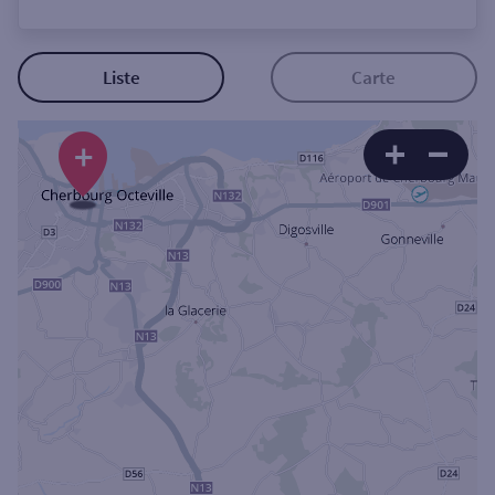
Ouverte le lundi
Coffre-fort
Liste
Carte
Autour de moi
+
ou
Ville / Code postal
Rue
Rechercher