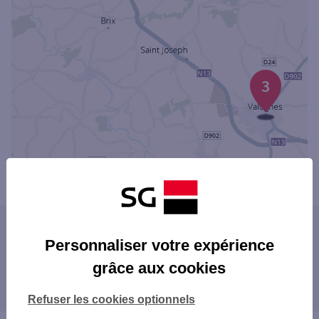
3
Powered by
evermaps ©
Les agences SG dans les villes à proximité
Personnaliser votre expérience
CHERBOURG-OCTEVILLE
grâce aux cookies
Les agences SG dans les départements
ÉQUEURDREVILLE-HAINNEVILLE
limitrophes
Refuser les cookies optionnels
14 CALVADOS