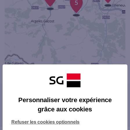
5
Powered by
evermaps ©
Les agences SG dans les villes à proximité
Personnaliser votre expérience
LOURDES
grâce aux cookies
Les agences SG dans les départements
limitrophes
Refuser les cookies optionnels
31 HAUTE-GARONNE