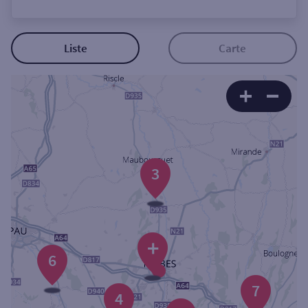
Ouverte le lundi
Coffre-fort
Liste
Carte
Autour de moi
ou
Ville / Code postal
3
Rue
+
6
Rechercher
7
4