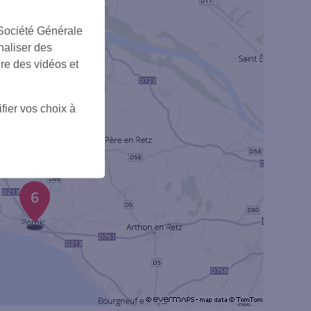
 Société Générale
2
naliser des
ire des vidéos et
fier vos choix à
6