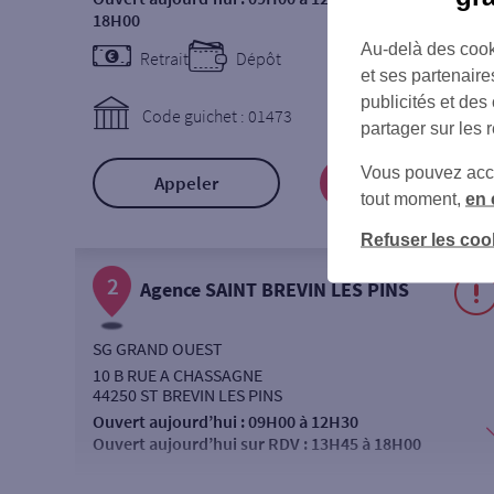
18H00
Au-delà des cook
Retrait
Dépôt
et ses partenaire
publicités et des
Code guichet : 01473
partager sur les 
Vous pouvez accéd
Appeler
Prendre RDV
tout moment,
en 
Refuser les coo
2
Agence SAINT BREVIN LES PINS
SG GRAND OUEST
10 B RUE A CHASSAGNE
44250 ST BREVIN LES PINS
Ouvert aujourd’hui :
09H00 à 12H30
Ouvert aujourd’hui sur RDV :
13H45 à 18H00