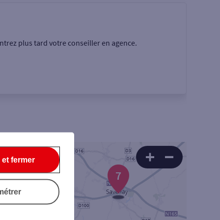
trez plus tard votre conseiller en agence.
Rechercher
 et fermer
7
métrer