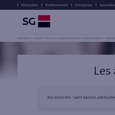
Particuliers
Professionnels
Entreprises
Associati
Vous êtes ici : Accueil
Trouver une agence bancaire
Loire-Atlantique
Saint N
Les
Ma recherche :
Saint Nazaire, particuli
Vous êtes