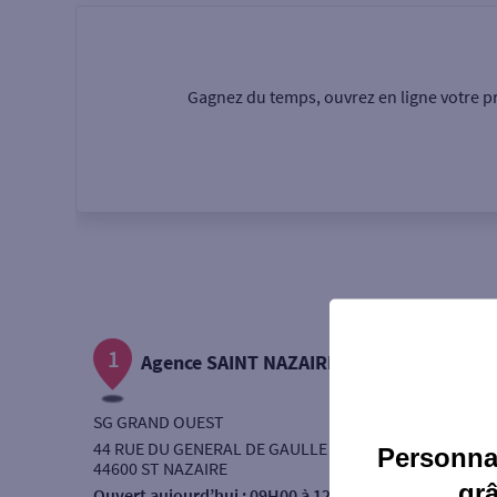
Particulier
Professi
Gagnez du temps, ouvrez en ligne votre pr
Ma recherche
Une agence
Un serv
Ouverte le samedi
1
Autour de moi
Agence SAINT NAZAIRE
ou
SG GRAND OUEST
44 RUE DU GENERAL DE GAULLE
Personnal
44600 ST NAZAIRE
gr
Ouvert aujourd’hui :
09H00 à 12H30 - 13H45 à