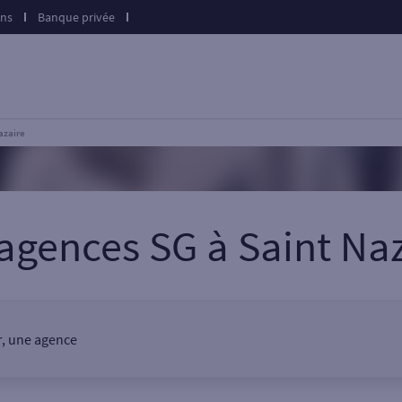
ons
Banque privée
azaire
 agences SG
à
Saint Na
er, une agence