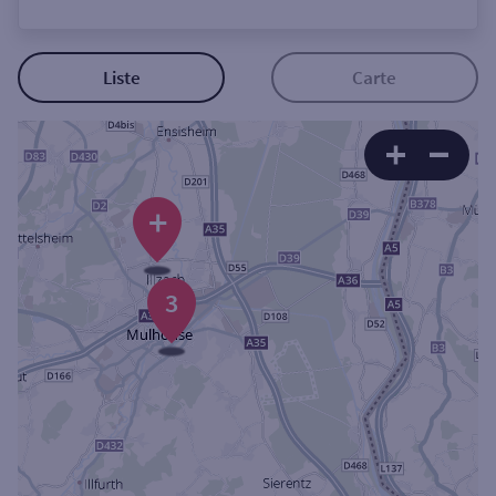
Ouverte le lundi
Coffre-fort
Liste
Carte
Autour de moi
ou
+
Ville / Code postal
3
Rue
Rechercher