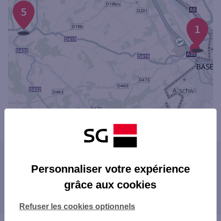
5
1
Powered by
evermaps ©
Les agences SG dans les villes à proximité
Personnaliser votre expérience
RIXHEIM
grâce aux cookies
Les agences SG dans les départements
RIEDISHEIM
limitrophes
MULHOUSE
Refuser les cookies optionnels
67 BAS-RHIN