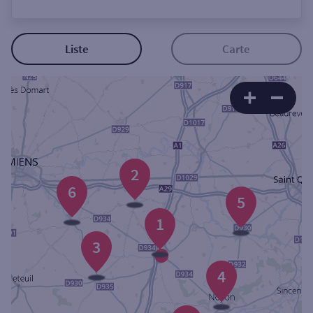
Ouverte le lundi
Coffre-fort
Liste
Carte
Autour de moi
ou
Ville / Code postal
2
6
5
Rue
1
3
4
Rechercher