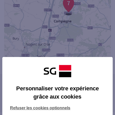
7
Powered by
evermaps ©
Les agences SG dans les villes à proximité
Personnaliser votre expérience
NOYON
grâce aux cookies
Les agences SG dans les départements
limitrophes
Refuser les cookies optionnels
02 AISNE