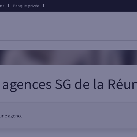
ons
Banque privée
 agences SG
de la
Réun
, une agence