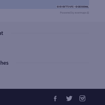
Powered by
evermaps ©
nt
phes