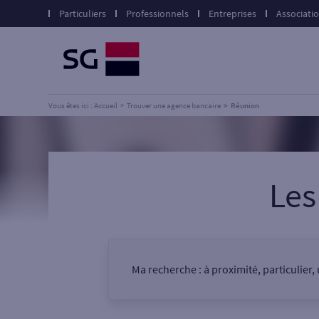
Particuliers
Professionnels
Entreprises
Associati
Vous êtes ici : Accueil
Trouver une agence bancaire
Réunion
Les
Ma recherche :
à proximité, particulier
Vous êtes