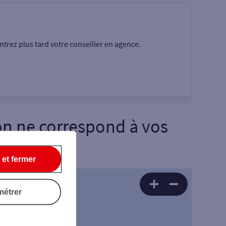
trez plus tard votre conseiller en agence.
on
ne correspond à vos
 et fermer
Rechercher
métrer