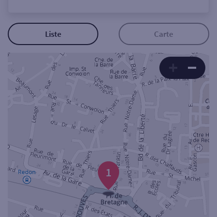
Ouverte le lundi
Coffre-fort
Liste
Carte
Autour de moi
ou
Ville / Code postal
Rue
1
Rechercher