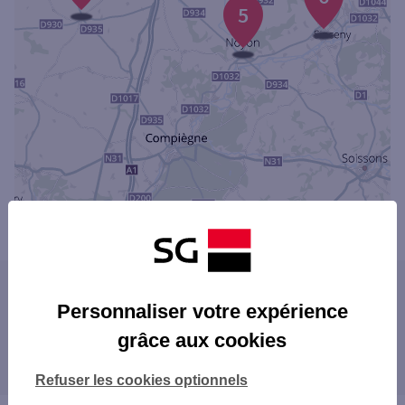
5
Powered by
evermaps ©
Les agences SG dans les villes à proximité
Personnaliser votre expérience
NOYON
grâce aux cookies
Les agences SG dans les départements
limitrophes
Refuser les cookies optionnels
02 AISNE