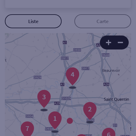
Ouverte le lundi
Coffre-fort
Liste
Carte
Autour de moi
ou
Ville / Code postal
4
Rue
3
2
1
Rechercher
7
6