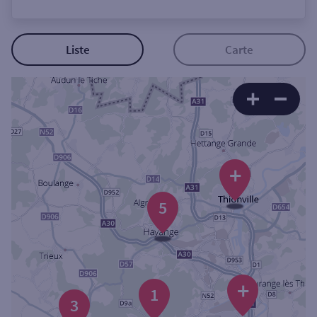
Ouverte le lundi
Coffre-fort
Liste
Carte
Autour de moi
ou
Ville / Code postal
+
5
Rue
Rechercher
+
1
3