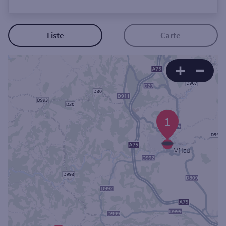
Ouverte le lundi
Coffre-fort
Liste
Carte
Autour de moi
ou
Ville / Code postal
1
Rue
Rechercher