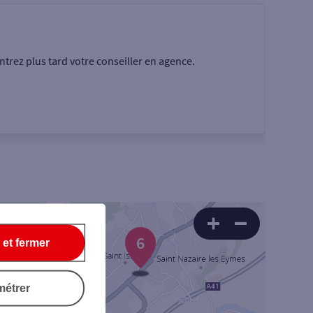
trez plus tard votre conseiller en agence.
Rechercher
6
 et fermer
métrer