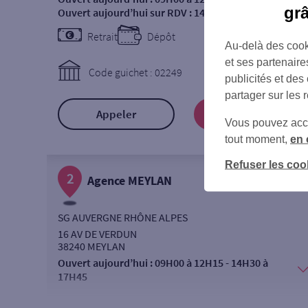
gr
Ouvert aujourd’hui sur RDV :
14H30 à 18H00
Retrait
Dépôt
Au-delà des cook
et ses partenaire
Code guichet : 02249
publicités et des
partager sur les 
Appeler
Prendre RDV
Vous pouvez accéd
tout moment,
en 
Refuser les coo
2
Agence MEYLAN
SG AUVERGNE RHÔNE ALPES
16 AV DE VERDUN
38240 MEYLAN
Ouvert aujourd’hui :
09H00 à 12H15 - 14H30 à
17H45