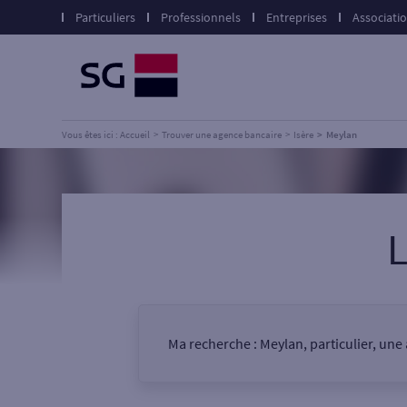
Particuliers
Professionnels
Entreprises
Associati
Vous êtes ici : Accueil
Trouver une agence bancaire
Isère
Meylan
Ma recherche :
Meylan, particulier, une
Vous êtes