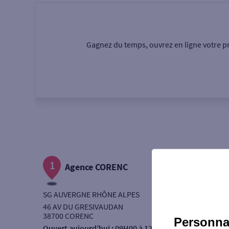
Particulier
Professi
Gagnez du temps, ouvrez en ligne votre pr
Ma recherche
Une agence
Un serv
Ouverte le samedi
1
Autour de moi
Agence CORENC
ou
SG AUVERGNE RHÔNE ALPES
46 AV DU GRESIVAUDAN
38700 CORENC
Personnal
Ouvert aujourd’hui :
09H00 à 12H30