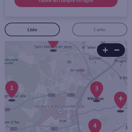
Ouvrir un compte
en ligne
Ouverte le samedi
Ouverte le lundi
Coffre-fort
Liste
Carte
2
Autour de moi
ou
Ville / Code postal
1
3
+
Rue
4
Rechercher