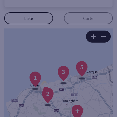
Ouverte le lundi
Coffre-fort
Liste
Carte
Autour de moi
ou
Ville / Code postal
5
3
1
Rue
2
Rechercher
+