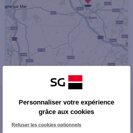
Powered by
evermaps ©
Les agences SG dans les villes à proximité
Personnaliser votre expérience
CALAIS
grâce aux cookies
Les agences SG dans les départements
GRAVELINES
limitrophes
Refuser les cookies optionnels
59 NORD