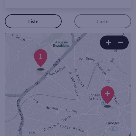
Ouverte le lundi
Coffre-fort
Liste
Carte
Autour de moi
ou
1
Ville / Code postal
+
Rue
Rechercher