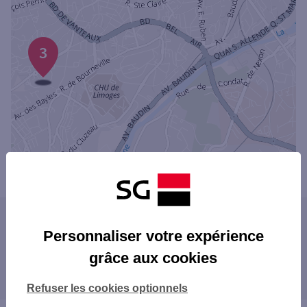
3
Powered by
evermaps ©
Les agences SG dans les villes à proximité
Personnaliser votre expérience
PANAZOL
grâce aux cookies
Les agences SG dans les départements
limitrophes
Refuser les cookies optionnels
16 CHARENTE