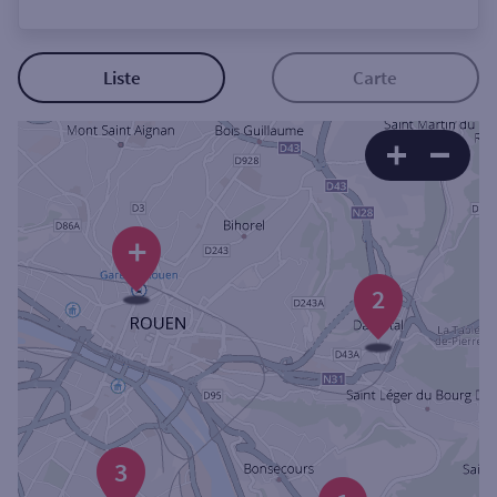
Ouverte le lundi
Coffre-fort
Liste
Carte
Autour de moi
ou
+
Ville / Code postal
2
Rue
Rechercher
3