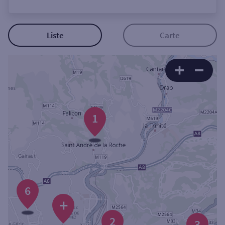
Ouverte le lundi
Coffre-fort
Liste
Carte
Autour de moi
ou
1
Ville / Code postal
Rue
6
Rechercher
+
2
3