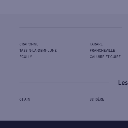
95 AV EDOUARD MILLAUD
69290 CRAPONNE
Ouvert aujourd’hui :
08H30 à 12H30
4
Agence ECULLY
CRAPONNE
TARARE
SG AUVERGNE RHÔNE ALPES
TASSIN-LA-DEMI-LUNE
FRANCHEVILLE
PL DE LA LIBERATION
ÉCULLY
CALUIRE-ET-CUIRE
69130 ECULLY
Ouvert aujourd’hui :
08H30 à 12H30
Les
5
Agence CHAMPAGNE MONT D OR
01 AIN
38 ISÈRE
SG AUVERGNE RHÔNE ALPES
71 AV LANESSAN
69410 CHAMPAGNE AU MONT D OR
Ouvert aujourd’hui :
08H30 à 12H30