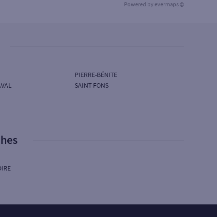
Powered by
evermaps ©
PIERRE-BÉNITE
AVAL
SAINT-FONS
phes
OIRE