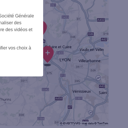
 Société Générale
naliser des
2
ire des vidéos et
fier vos choix à
+