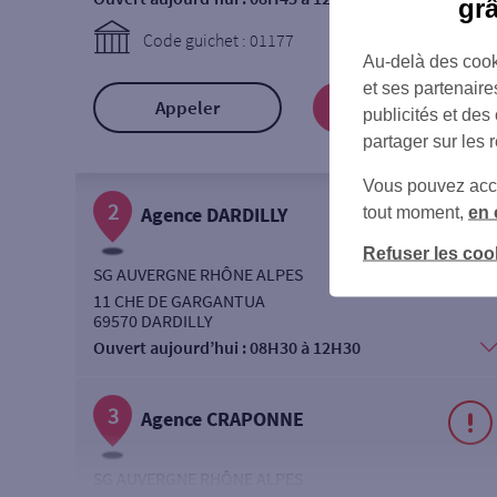
gr
Code guichet : 01177
Au-delà des cook
et ses partenaire
Appeler
Prendre RDV
publicités et des
partager sur les 
Vous pouvez accéd
2
Agence DARDILLY
tout moment,
en 
Refuser les coo
SG AUVERGNE RHÔNE ALPES
11 CHE DE GARGANTUA
69570 DARDILLY
Ouvert aujourd’hui :
08H30 à 12H30
3
Agence CRAPONNE
SG AUVERGNE RHÔNE ALPES