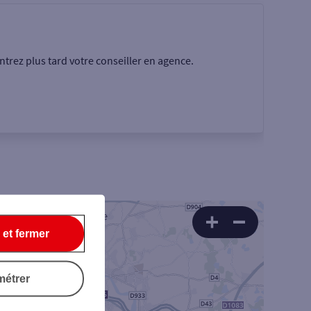
trez plus tard votre conseiller en agence.
Rechercher
 et fermer
métrer