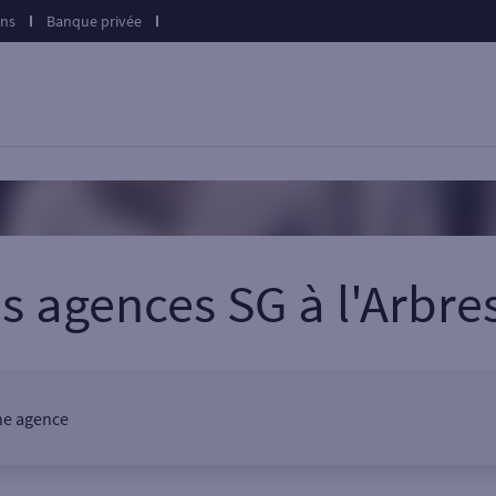
ons
Banque privée
es agences SG
à
l'Arbre
une agence