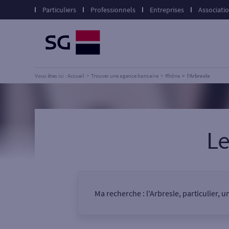
Particuliers
Professionnels
Entreprises
Associati
Vous êtes ici : Accueil
Trouver une agence bancaire
Rhône
l'Arbresle
L
Ma recherche :
l'Arbresle, particulier, 
Vous êtes