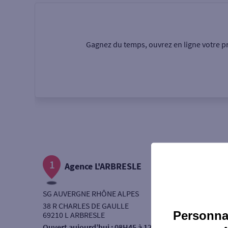
Particulier
Professi
Gagnez du temps, ouvrez en ligne votre pr
Ma recherche
Une agence
Un serv
Ouverte le samedi
1
Autour de moi
Agence L'ARBRESLE
ou
SG AUVERGNE RHÔNE ALPES
38 R CHARLES DE GAULLE
Personnal
69210 L ARBRESLE
Ouvert aujourd’hui :
08H45 à 12H30