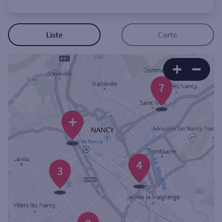
Ouverte le lundi
Coffre-fort
Liste
Carte
Autour de moi
7
ou
Ville / Code postal
+
Rue
4
3
Rechercher