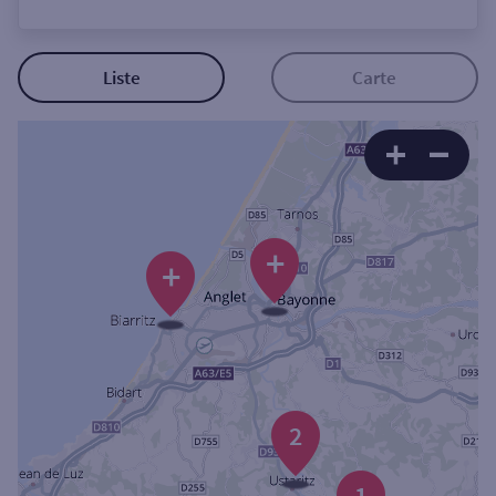
Ouverte le lundi
Coffre-fort
Liste
Carte
Autour de moi
ou
+
Ville / Code postal
+
Rue
2
Rechercher
1