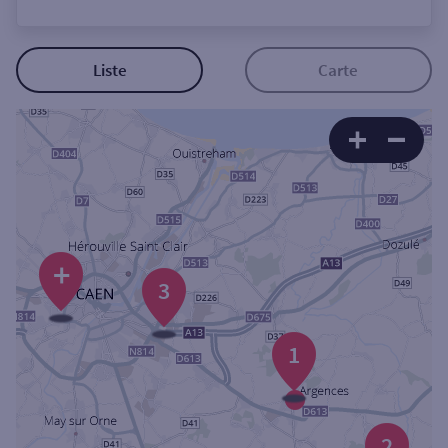
Ouverte le lundi
Coffre-fort
Liste
Carte
Autour de moi
ou
Ville / Code postal
+
3
Rue
1
Rechercher
2