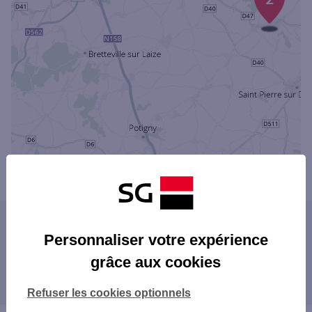
Powered by
evermaps ©
Les agences SG dans les villes à proximité
Personnaliser votre expérience
IFS
grâce aux cookies
Les agences SG dans les départements
HÉROUVILLE-SAINT-CLAIR
limitrophes
CAEN
Refuser les cookies optionnels
27 EURE