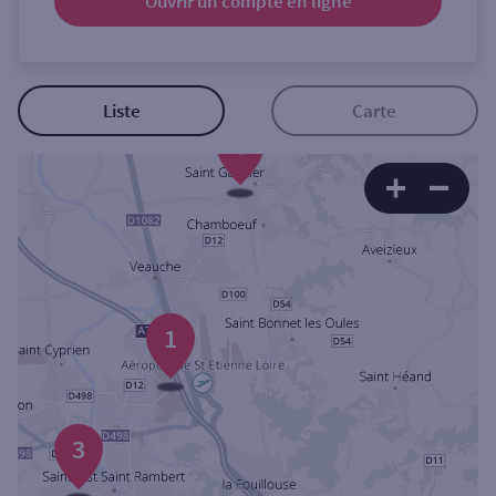
Ouvrir un compte
en ligne
Ouverte le samedi
Ouverte le lundi
Coffre-fort
Liste
Carte
+
Autour de moi
ou
Ville / Code postal
1
Rue
3
Rechercher